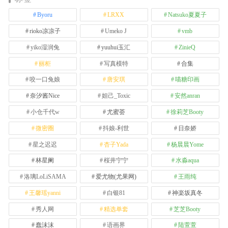
Byoru
LRXX
Natsuko夏夏子
rioko凉凉子
Umeko J
vmb
yiko湿润兔
yuuhui玉汇
ZinieQ
丽柜
写真模特
合集
咬一口兔娘
唐安琪
喵糖印画
奈汐酱Nice
妲己_Toxic
安然anran
小仓千代w
尤蜜荟
徐莉芝Booty
微密圈
抖娘-利世
日奈娇
星之迟迟
杏子Yada
杨晨晨Yome
林星阑
桜井宁宁
水淼aqua
洛璃LoLiSAMA
爱尤物(尤果网)
王雨纯
王馨瑶yanni
白银81
神楽坂真冬
秀人网
精选单套
芝芝Booty
蠢沫沫
语画界
陆萱萱