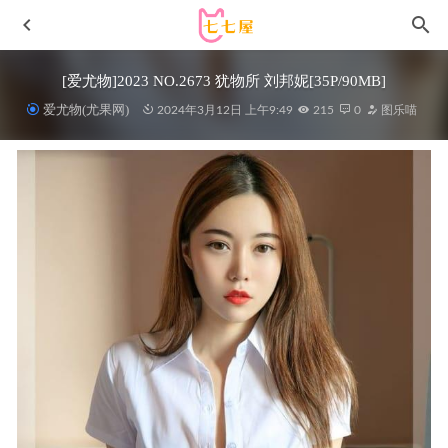
[爱尤物]2023 NO.2673 犹物所 刘邦妮[35P/90MB]
爱尤物(尤果网)
2024年3月12日 上午9:49
215
0
图乐喵
[微密圈]女刺客 –水手服系列[19P-45M]
2023-07-22
[Xiuren秀人网]2025.11.28 NO.11043 王羽纯[79P/819.30MB]
2026-06-30
Sia – [Paranhosu] Touch Me Gently [48P-188MB]
2023-02-27
秀人网 – 2020.09.15 Vol.2563 陈小喵[84+1P836M]
2022-12-
02
[Xiuren秀人网]2023.11.16 NO.7672 Carol周妍希