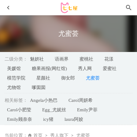
尤蜜荟
二级分类：
魅妍社
语画界
蜜桃社
花漾
美媛馆
糖果画报(网红馆)
秀人网
爱蜜社
模范学院
星颜社
御女郎
尤蜜荟
三刀刀miido – NO.28 巴尔的摩赛车娘 [36P-538MB]
2024-
尤物馆
嗲囡囡
07-03
相关标签：
Angela小热巴
Carol周妍希
雨波HaneAme – NO.416 棕色尘埃2 伊柯利普斯海边度假
[60P-383MB]
2025-09-11
Carol小肥莹
Egg_尤妮丝
Emily尹菲
[Xiuren秀人网]2022.12.02 NO.5942 夏甜甜[79+1P／722MB]
Emily顾奈奈
icy猪
laura阿姣
2023-04-19
[Xiuren秀人网]2025.07.04 NO.10506 Ada月月[53+1P/584MB]
当前位置：
首页
秀人旗下
尤蜜荟