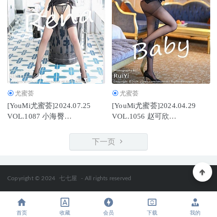
尤蜜荟
尤蜜荟
[YouMi尤蜜荟]2024.07.25
[YouMi尤蜜荟]2024.04.29
VOL.1087 小海臀
VOL.1056 赵可欣
Rena[71+1P/579MB]
baby[74+1P/758MB]
下一页
Copyright © 2024
七七屋
- All rights reserved
首页
收藏
会员
下载
我的