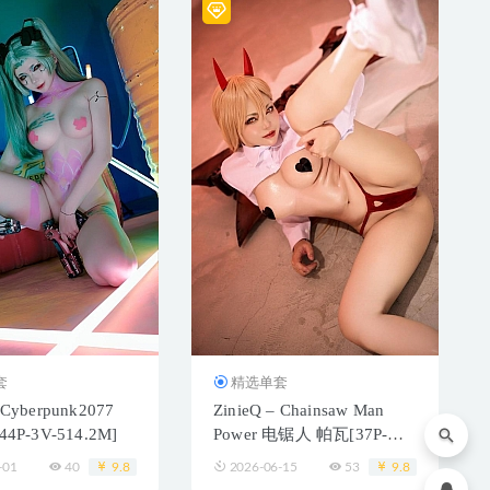
套
精选单套
 Cyberpunk2077
ZinieQ – Chainsaw Man
[44P-3V-514.2M]
Power 电锯人 帕瓦[37P-
20V-338.1M]
-01
40
9.8
2026-06-15
53
9.8