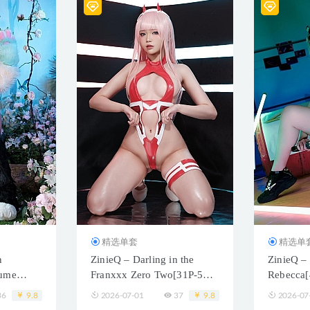
精选单套
精选单
n
ZinieQ – Darling in the
ZinieQ –
tume
Franxxx Zero Two[31P-5V-
Rebecca
]
1.83G]
36
9.8
2026-07-01
37
9.8
2026-07