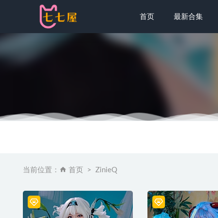
首页
最新合集
[微密圈]一
[微密圈]陈
秀人网 – 20
当前位置：
首页
ZinieQ
尤蜜荟 – 20
起司块wii 