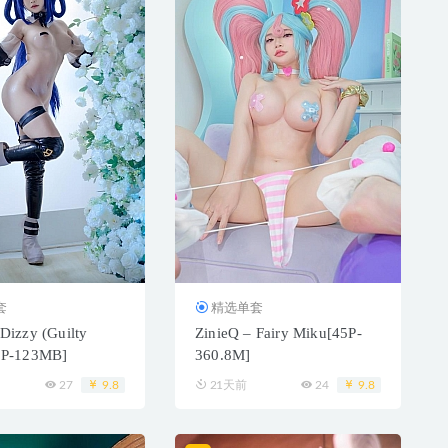
套
精选单套
Dizzy (Guilty
ZinieQ – Fairy Miku[45P-
0P-123MB]
360.8M]
27
9.8
21天前
24
9.8