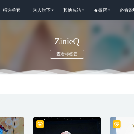
精选单套
秀人旗下
其他名站
🔥微密
必看说
ZinieQ
查看标签云
妍爱运动 – 人间尤物极品 [11P-46MB]
2024-06-21
佩奇 –资源合集[54V1005P-4.38G]
2022-11-30
21.01.19 VOL.3021 王雨纯[64+1P631M]
2022-12-07
20.04.21 Vol.457 白露小猪[47P160M]
2022-12-02
–NO.031 埃及猫[56P4V/226MB]
2022-05-06