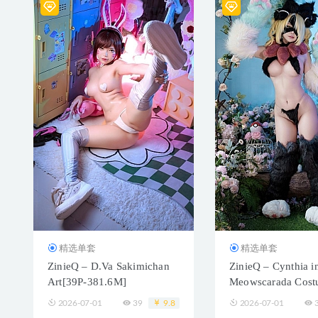
精选单套
精选单套
ZinieQ – D.Va Sakimichan
ZinieQ – Cynthia i
Art[39P-381.6M]
Meowscarada Cos
[37P+17V／1.0GB
2026-07-01
39
9.8
2026-07-01