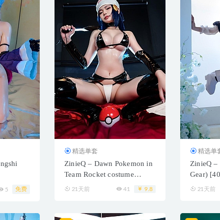
精选单套
精选单
angshi
ZinieQ – Dawn Pokemon in
ZinieQ – 
Team Rocket costume
Gear) [4
[42P+20V／1.20GB]
免费
21天前
41
9.8
21天前
5