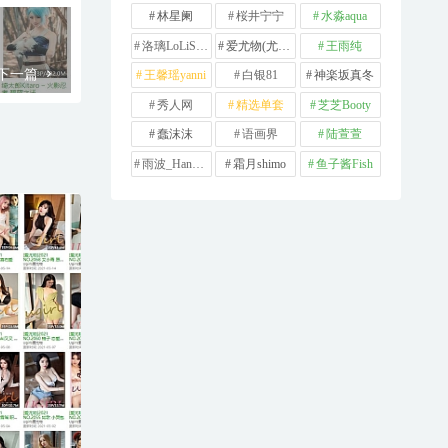
林星阑
桜井宁宁
水淼aqua
洛璃LoLiSAMA
爱尤物(尤果网)
王雨纯
下一篇
王馨瑶yanni
白银81
神楽坂真冬
秀人网
精选单套
芝芝Booty
蠢沫沫
语画界
陆萱萱
雨波_HaneAme
霜月shimo
鱼子酱Fish