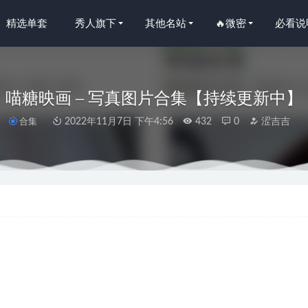
精选单套
秀人旗下
其他名站
🔥微密
必看说
喵糖映画 – 写真图片合集【持续更新中】
合集
2022年11月7日 下午4:56
432
0
涩吉吉
19.06.21 Vol.295 Miki兔[31+1P65M]
2022-11-09
– NO.119 [BLUECAKE] Camille Code Name BUNNY[79P-831M]
O.236 Mai OG black outfit[47P22V-2.55GB]
2025-05-09
NO.009 红烛[43P-782MB]
2023-03-01
O.222 Mavuika – Genshin Impact[59P25V-2.03GB]
2025-01-16