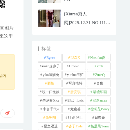
夏冰冰[77P/807.88MB]
[Xiuren秀人
网]2025.12.31 NO.11181
写真图片
甜妮[81P/984.42MB]
来这里
标签
Byoru
LRXX
Natsuko夏夏子
rioko凉凉子
Umeko J
vmb
yiko湿润兔
yuuhui玉汇
ZinieQ
站内
丽柜
写真模特
合集
咬一口兔娘
唐安琪
喵糖印画
奈汐酱Nice
妲己_Toxic
安然anran
小仓千代w
尤蜜荟
徐莉芝Booty
微密圈
抖娘-利世
日奈娇
星之迟迟
杏子Yada
杨晨晨Yome