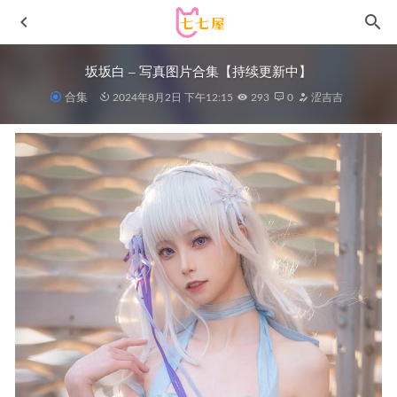
坂坂白 – 写真图片合集【持续更新中】
合集
2024年8月2日 下午12:15
293
0
涩吉吉
KANEKO_咔喵 – NO.33 索尼子圣诞1.0[18P2V-138MB]
2025-06-19
半半子 –NO.55 Automataヨルハ二号B型 白礼服[51P-91MB]
2022-07-14
[Xiuren秀人网]2023.04.28 NO.6661 乔一一[81+1P／818MB]
2023-10-02
[ROSI写真]2021.11.09 NO.3627[56+1P／83.8MB]
2023-01-