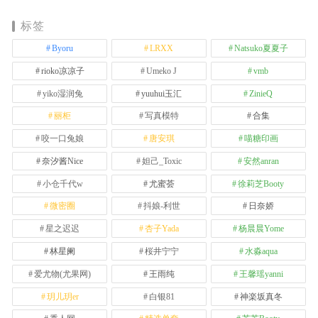
标签
Byoru
LRXX
Natsuko夏夏子
rioko凉凉子
Umeko J
vmb
yiko湿润兔
yuuhui玉汇
ZinieQ
丽柜
写真模特
合集
咬一口兔娘
唐安琪
喵糖印画
奈汐酱Nice
妲己_Toxic
安然anran
小仓千代w
尤蜜荟
徐莉芝Booty
微密圈
抖娘-利世
日奈娇
星之迟迟
杏子Yada
杨晨晨Yome
林星阑
桜井宁宁
水淼aqua
爱尤物(尤果网)
王雨纯
王馨瑶yanni
玥儿玥er
白银81
神楽坂真冬