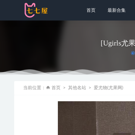
首页
最新合集
[Ugirls
[IMISS爱蜜
当前位置：
首页
其他名站
爱尤物(尤果网)
[Xiuren秀
[Xiuren秀
[ROSI写真]
[Xiuren秀