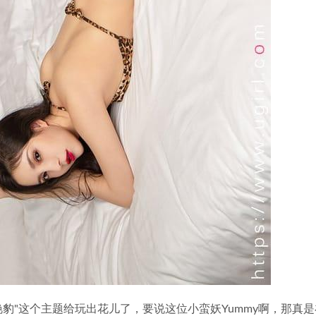
把"小艳豹"这个主题给玩出花儿了，要说这位小蛮妖Yummy啊，那真