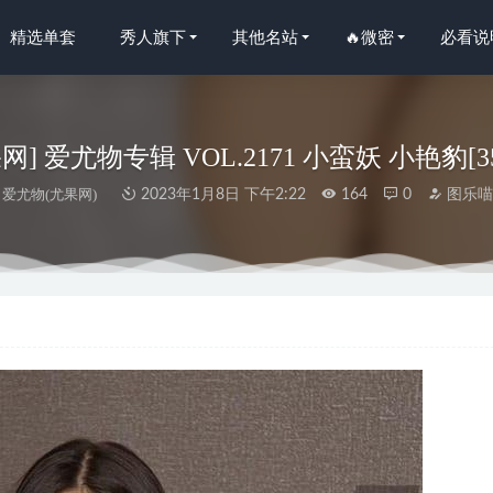
精选单套
秀人旗下
其他名站
🔥微密
必看说
尤果网] 爱尤物专辑 VOL.2171 小蛮妖 小艳豹[3
爱尤物(尤果网)
2023年1月8日 下午2:22
164
0
图乐
社] 2021.07.26 VOL.617 Vanessa[62+1P／575MB]
2023-01-08
人网]2023.03.29 NO.6493 可乐Vicky[70+1P／805MB]
2023-09-19
人网]2025.05.14 NO.10273 苏一诺[79+1P/853MB]
2025-12-03
2021.11.06 NO.3624[133+1P／177MB]
2023-01-08
人网]2023.11.30 NO.7743 沈青黛[90+1P/780MB]
2024-04-02