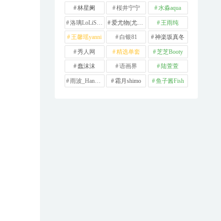
林星阑
桜井宁宁
水淼aqua
洛璃LoLiSAMA
爱尤物(尤果网)
王雨纯
王馨瑶yanni
白银81
神楽坂真冬
秀人网
精选单套
芝芝Booty
蠢沫沫
语画界
陆萱萱
雨波_HaneAme
霜月shimo
鱼子酱Fish