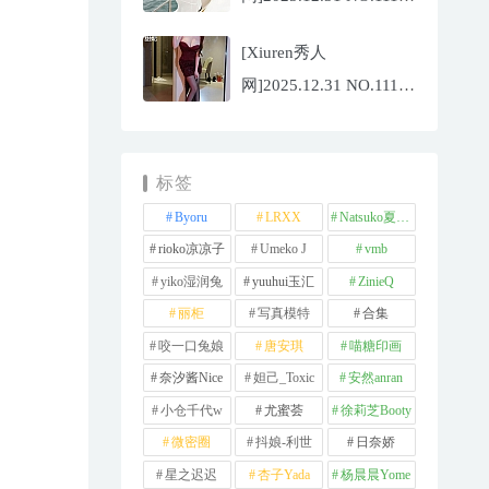
夏冰冰[77P/807.88MB]
[Xiuren秀人
网]2025.12.31 NO.11181
甜妮[81P/984.42MB]
标签
Byoru
LRXX
Natsuko夏夏子
rioko凉凉子
Umeko J
vmb
yiko湿润兔
yuuhui玉汇
ZinieQ
丽柜
写真模特
合集
咬一口兔娘
唐安琪
喵糖印画
奈汐酱Nice
妲己_Toxic
安然anran
小仓千代w
尤蜜荟
徐莉芝Booty
微密圈
抖娘-利世
日奈娇
星之迟迟
杏子Yada
杨晨晨Yome