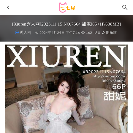
[Xiuren秀人网]2023.11.15 NO.7664 甜妮[65+1P/638MB]
秀人网
2024年4月24日 下午7:16
162
0
图乐喵
白龙猫女 – 微密圈写真&视频合集【持续更新中】
2026-02-
06
[微密圈]迷人的五姨太 – 0713[26P-101MB]
2025-08-14
星之迟迟 – NO.237 2025年3月计划F 碧蓝航线 天城[55P1V-
1.62GB]
2025-05-09
[Xiuren秀人网]2023.09.06 NO.7342 可樂
Vicky[81+1P/660MB]
2024-03-21