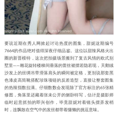
要说近期在秀人网掀起讨论热度的图集，甜妮这期编号
7664的作品绝对值得深夜仔细品鉴。这位以甜辣风格火出
圈的新晋模特，这次把拍摄场景搬到了复古风情的欧式别
墅里——雕花旋转楼梯间垂落的蕾丝裙摆若隐若现，天鹅绒
沙发上的丝绸吊带滑落肩头的瞬间被定格，更别说那套黑
色漆皮高筒靴搭配珍珠项链的反差造型，直接让整套图集
的热辣指数拉满。仔细数数会发现除了官方标注的65张精
修图，角落里还藏着张未公开的侧卧特写，估计是摄影师
临时起意抓拍的即兴创作，毕竟甜妮对着镜头摆弄发梢
时，连飘散在空气中的发丝都带着慵懒的挑逗意味。