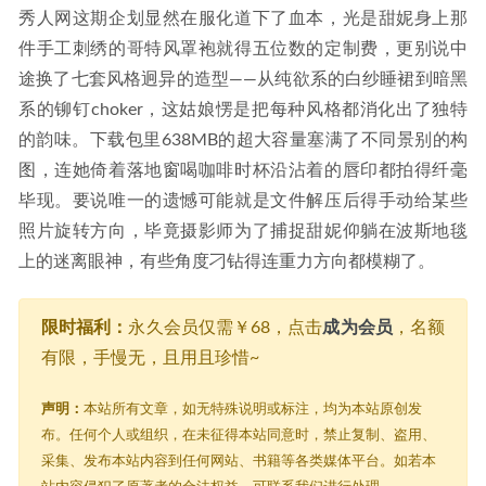
秀人网这期企划显然在服化道下了血本，光是甜妮身上那
件手工刺绣的哥特风罩袍就得五位数的定制费，更别说中
途换了七套风格迥异的造型——从纯欲系的白纱睡裙到暗黑
系的铆钉choker，这姑娘愣是把每种风格都消化出了独特
的韵味。下载包里638MB的超大容量塞满了不同景别的构
图，连她倚着落地窗喝咖啡时杯沿沾着的唇印都拍得纤毫
毕现。要说唯一的遗憾可能就是文件解压后得手动给某些
照片旋转方向，毕竟摄影师为了捕捉甜妮仰躺在波斯地毯
上的迷离眼神，有些角度刁钻得连重力方向都模糊了。
限时福利：
永久会员仅需￥68，点击
成为会员
，名额
有限，手慢无，且用且珍惜~
声明：
本站所有文章，如无特殊说明或标注，均为本站原创发
布。任何个人或组织，在未征得本站同意时，禁止复制、盗用、
采集、发布本站内容到任何网站、书籍等各类媒体平台。如若本