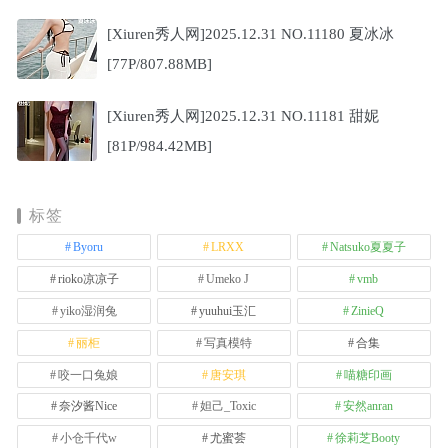
[Xiuren秀人网]2025.12.31 NO.11180 夏冰冰
[77P/807.88MB]
[Xiuren秀人网]2025.12.31 NO.11181 甜妮
[81P/984.42MB]
标签
Byoru
LRXX
Natsuko夏夏子
rioko凉凉子
Umeko J
vmb
yiko湿润兔
yuuhui玉汇
ZinieQ
丽柜
写真模特
合集
咬一口兔娘
唐安琪
喵糖印画
奈汐酱Nice
妲己_Toxic
安然anran
小仓千代w
尤蜜荟
徐莉芝Booty