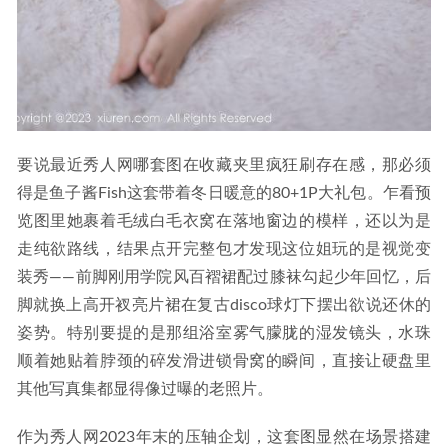
要说最近秀人网哪套图在收藏夹里疯狂刷存在感，那必须
得是鱼子酱Fish这套带着冬日暖意的80+1P大礼包。乍看预
览图里她裹着毛绒白毛衣窝在落地窗边的模样，还以为是
走纯欲路线，结果点开完整包才发现这位姐玩的是视觉变
装秀——前脚刚用学院风百褶裙配过膝袜勾起少年回忆，后
脚就换上高开衩亮片裙在复古disco球灯下摆出欲说还休的
姿势。特别要提的是那组浴室雾气朦胧的湿发镜头，水珠
顺着她贴着脖颈的碎发滑进锁骨窝的瞬间，直接让硬盘里
其他写真集都显得像过曝的老照片。
作为秀人网2023年末的压轴企划，这套图显然在场景搭建