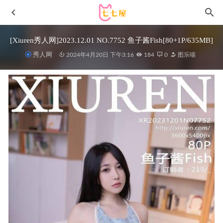
[Xiuren秀人网]2023.12.01 NO.7752 鱼子酱Fish[80+1P/635MB]
秀人网
2024年4月20日 下午3:16
184
0
图乐喵
ElyEE子 – NO.133 2024.June-Tier 3 [55P-143MB]
2024-07-
21
奈汐酱nice – 与梦[64P+1V-1.37GB]
2025-03-12
ZinieQ – Chunli Street Fighter [38P+15V／1.02GB]
2026-06-
15
桜桃喵 – NO.201 瑜伽服[45P-282MB]
2025-03-28
亚马逊鲶鱼 – NO.22 水无月巫女 [28P-176MB]
2026-03-31