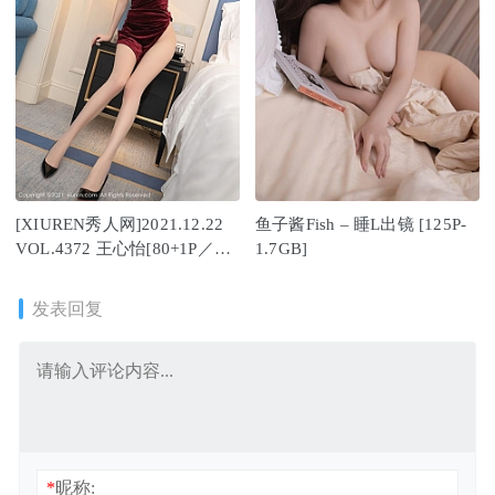
[XIUREN秀人网]2021.12.22
鱼子酱Fish – 睡L出镜 [125P-
VOL.4372 王心怡[80+1P／
1.7GB]
841MB]
发表回复
*
昵称: