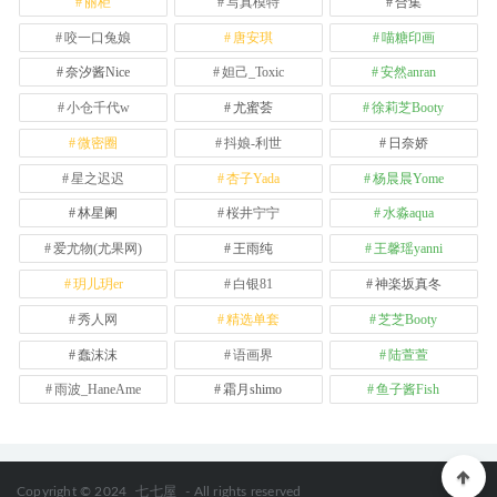
丽柜
写真模特
合集
咬一口兔娘
唐安琪
喵糖印画
奈汐酱Nice
妲己_Toxic
安然anran
小仓千代w
尤蜜荟
徐莉芝Booty
微密圈
抖娘-利世
日奈娇
星之迟迟
杏子Yada
杨晨晨Yome
林星阑
桜井宁宁
水淼aqua
爱尤物(尤果网)
王雨纯
王馨瑶yanni
玥儿玥er
白银81
神楽坂真冬
秀人网
精选单套
芝芝Booty
蠢沫沫
语画界
陆萱萱
雨波_HaneAme
霜月shimo
鱼子酱Fish
Copyright © 2024
七七屋
- All rights reserved