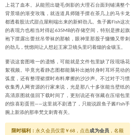
上花了血本。从能照出睫毛倒影的大理石台面到铺满整个
背景墙的渐变玫瑰，就连道具师随手摆在茶几上的马卡龙
都透着股法式甜点屋刚端出来的新鲜劲儿。鱼子酱Fish这次
的表现力也相当对得起635MB的存储空间，特别是撩起旗
袍下摆露出蕾丝吊带袜的那帧，眼神里那股子慵懒又带刺
的劲儿，恍惚间让人想起王家卫镜头里叼着烟的金镶玉。
要说这套图唯一的遗憾，可能就是文件包里缺了段现场花
絮视频。毕竟光看静态图都能脑补出她转身时耳环晃动的
弧度，还有整理裙摆时布料摩擦的沙沙声。不过对于习惯
收集秀人网资源的行家来说，光是那八十多张能当壁纸的
高清原图就值回下载时间了，更别说还有张藏在压缩包里
的惊喜彩蛋照——这里就不剧透了，只能说跟鱼子酱Fish手
腕上新添的那串梵文刺青有关。
限时福利：
永久会员仅需￥68，点击
成为会员
，名额