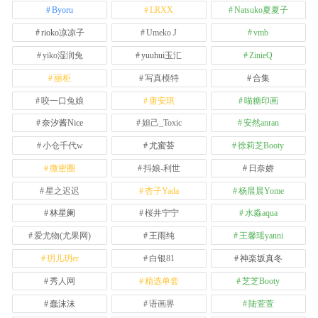
Byoru
LRXX
Natsuko夏夏子
rioko凉凉子
Umeko J
vmb
yiko湿润兔
yuuhui玉汇
ZinieQ
丽柜
写真模特
合集
咬一口兔娘
唐安琪
喵糖印画
奈汐酱Nice
妲己_Toxic
安然anran
小仓千代w
尤蜜荟
徐莉芝Booty
微密圈
抖娘-利世
日奈娇
星之迟迟
杏子Yada
杨晨晨Yome
林星阑
桜井宁宁
水淼aqua
爱尤物(尤果网)
王雨纯
王馨瑶yanni
玥儿玥er
白银81
神楽坂真冬
秀人网
精选单套
芝芝Booty
蠢沫沫
语画界
陆萱萱