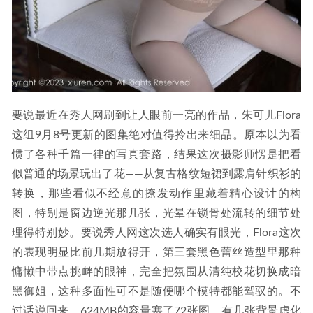
要说最近在秀人网刷到让人眼前一亮的作品，朱可儿Flora
这组9月8号更新的图集绝对值得拎出来细品。原本以为看
惯了各种千篇一律的写真套路，结果这次摄影师愣是把看
似普通的场景玩出了花——从复古格纹短裙到露肩针织衫的
转换，那些看似不经意的撩发动作里藏着精心设计的构
图，特别是窗边逆光那几张，光晕在锁骨处流转的细节处
理得特别妙。要说秀人网这次选人确实有眼光，Flora这次
的表现明显比前几期放得开，第三套黑色蕾丝造型里那种
慵懒中带点挑衅的眼神，完全把氛围从清纯校花切换成暗
黑御姐，这种多面性可不是随便哪个模特都能驾驭的。不
过话说回来，624MB的容量塞了72张图，有几张背景虚化