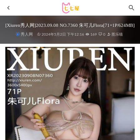
[Xiuren秀人网]2023.09.08 NO.7360 朱可儿Flora[71+1P/624MB]
秀人网
2024年5月2日 下午12:16
169
0
图乐喵
장주(Isabella) – 032 ArtGravia Vol.539[66P-94MB]
2023-05-
14
糖果画报 – 2017.12.06 Vol.044 萌琪琪Irene[56P145M]
2022-
11-07
[Xiuren秀人网]2025.08.11 NO.10637 唐安琪[81P/850.50MB]
2026-03-20
羊大真人 – NO.10 大凤毒苹果 [15P-153MB]
2025-03-28