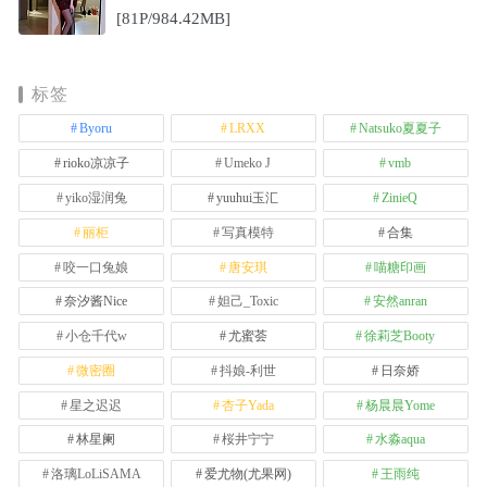
[81P/984.42MB]
标签
Byoru
LRXX
Natsuko夏夏子
rioko凉凉子
Umeko J
vmb
yiko湿润兔
yuuhui玉汇
ZinieQ
丽柜
写真模特
合集
咬一口兔娘
唐安琪
喵糖印画
奈汐酱Nice
妲己_Toxic
安然anran
小仓千代w
尤蜜荟
徐莉芝Booty
微密圈
抖娘-利世
日奈娇
星之迟迟
杏子Yada
杨晨晨Yome
林星阑
桜井宁宁
水淼aqua
洛璃LoLiSAMA
爱尤物(尤果网)
王雨纯