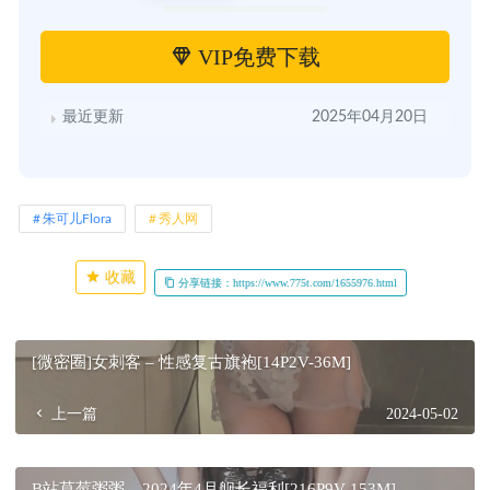
VIP免费下载
最近更新
2025年04月20日
朱可儿Flora
秀人网
收藏
分享链接：https://www.775t.com/1655976.html
[微密圈]女刺客 – 性感复古旗袍[14P2V-36M]
上一篇
2024-05-02
B站草莓粥粥 – 2024年4月舰长福利[216P9V-153M]