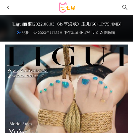
[Ligui丽柜]2022.06.03《欲享惩戒》玉儿[66+1P/75.4MB]
丽柜
2023年1月25日 下午3:16
179
0
图乐喵
Bangni邦尼 – NO.030 面试[85P16V 1.05G]
21天前
KenKen けん研 – 066 [Fantia] 2024年06月[148P2V-1.79G]
2024-07-09
您的蛋蛋 – NO.050 小红帽[34P-408MB]
2025-09-25
霜月shimo – NO.135 Officer Toki[25P-40MB]
2026-02-01
[Xiuren秀人网]2025.09.28 NO.10818 沈南汐
RuRu[57P/630.04MB]
2026-05-04