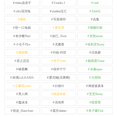
rioko凉凉子
Umeko J
vmb
yiko湿润兔
yuuhui玉汇
ZinieQ
丽柜
写真模特
合集
咬一口兔娘
唐安琪
喵糖印画
奈汐酱Nice
妲己_Toxic
安然anran
小仓千代w
尤蜜荟
徐莉芝Booty
微密圈
抖娘-利世
日奈娇
星之迟迟
杏子Yada
杨晨晨Yome
林星阑
桜井宁宁
水淼aqua
洛璃LoLiSAMA
爱尤物(尤果网)
王雨纯
王馨瑶yanni
白银81
神楽坂真冬
秀人网
精选单套
芝芝Booty
蠢沫沫
语画界
陆萱萱
雨波_HaneAme
霜月shimo
鱼子酱Fish