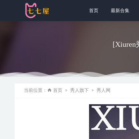
首页
最新合集
[Xiure
[微密圈]楚
当前位置：
首页
秀人旗下
秀人网
[XIUREN
神楽坂真冬 –
[微密圈]鱼
爱蜜社 – 20