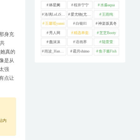
林星阑
桜井宁宁
水淼aqua
洛璃LoLiSAMA
爱尤物(尤果网)
王雨纯
王馨瑶yanni
白银81
神楽坂真冬
秀人网
精选单套
芝芝Booty
那身充
蠢沫沫
语画界
陆萱萱
共
雨波_HaneAme
霜月shimo
鱼子酱Fish
佛她真的
像是从
太强
有点让
站内