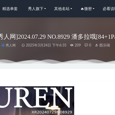
精选单套
秀人旗下
其他名站
🔥微密
必看说
n秀人网]2024.07.29 NO.8929 潘多拉哦[84+1P
秀人网
2025年3月24日 下午6:35
209
0
图乐喵
楚不吃鱼 –蕾丝眼罩 [28P-50M]
2023-12-27
秀人网]2021.12.21 VOL.4362 安然Maleah[80+1P／723MB]
2022-12
 NO.150 蜘蛛女孩 [75P-182MB]
2023-07-18
神 –拴不住的浪[18P-52MB]
2023-03-29
19.12.05 VOL.411 Lavinia[44+1P88M]
2022-11-07