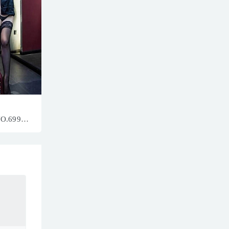
NO.6996
5+1P／