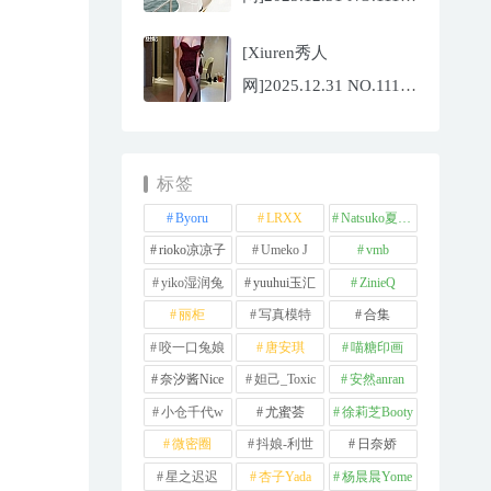
夏冰冰[77P/807.88MB]
[Xiuren秀人
网]2025.12.31 NO.11181
甜妮[81P/984.42MB]
标签
Byoru
LRXX
Natsuko夏夏子
rioko凉凉子
Umeko J
vmb
yiko湿润兔
yuuhui玉汇
ZinieQ
丽柜
写真模特
合集
咬一口兔娘
唐安琪
喵糖印画
奈汐酱Nice
妲己_Toxic
安然anran
小仓千代w
尤蜜荟
徐莉芝Booty
微密圈
抖娘-利世
日奈娇
星之迟迟
杏子Yada
杨晨晨Yome