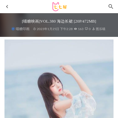
[喵糖映画]VOL.380 海边长裙 [20P/472MB]
喵糖印画
2023年1月25日 下午2:28
163
0
图乐喵
[Xiuren秀人网]2025.02.21 NO.9920 小橘子
orange[86+1P/787MB]
2025-08-27
[Xiuren秀人网]2023.11.17 NO.7677 玥儿玥er[66+1P/652MB]
2024-02-23
末夜787 – NO.11 蕾姆女仆泳装 [47P-407MB]
2023-02-03
rioko凉凉子 – NO.113 情人节巧克力[40P20V-1.02GB]
2023-
02-21