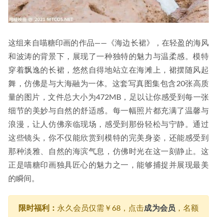
这组来自喵糖印画的作品——《海边长裙》，在轻盈的海风
和波涛的背景下，展现了一种独特的魅力与温柔感。模特
穿着飘逸的长裙，悠然自得地站立在海滩上，裙摆随风起
舞，仿佛是与大海融为一体。这套写真图集包含20张高质
量的图片，文件总大小为472MB，足以让你感受到每一张
细节的美妙与自然的舒适感。每一幅照片都充满了温馨与
浪漫，让人仿佛亲临现场，感受到那份轻松与宁静。通过
这些镜头，你不仅能欣赏到模特的完美身姿，还能感受到
那种淡雅、自然的海滨气息，仿佛时光在这一刻静止。这
正是喵糖印画独具匠心的魅力之一，能够捕捉并展现最美
的瞬间。
限时福利：
永久会员仅需￥68，点击
成为会员
，名额