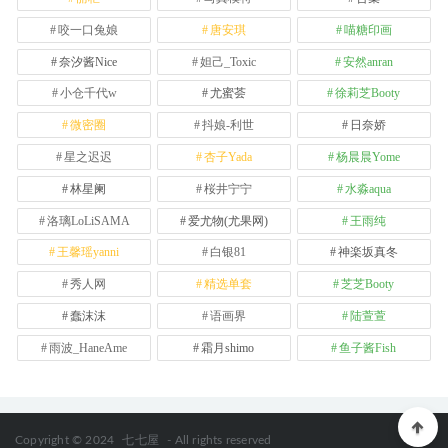
咬一口兔娘
唐安琪
喵糖印画
奈汐酱Nice
妲己_Toxic
安然anran
小仓千代w
尤蜜荟
徐莉芝Booty
微密圈
抖娘-利世
日奈娇
星之迟迟
杏子Yada
杨晨晨Yome
林星阑
桜井宁宁
水淼aqua
洛璃LoLiSAMA
爱尤物(尤果网)
王雨纯
王馨瑶yanni
白银81
神楽坂真冬
秀人网
精选单套
芝芝Booty
蠢沫沫
语画界
陆萱萱
雨波_HaneAme
霜月shimo
鱼子酱Fish
Copyright © 2024
七七屋
- All rights reserved