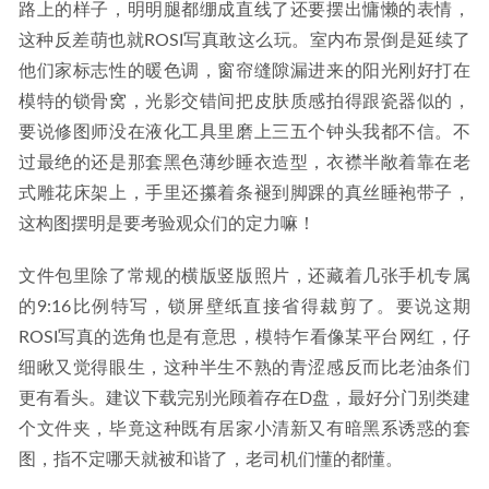
路上的样子，明明腿都绷成直线了还要摆出慵懒的表情，
这种反差萌也就ROSI写真敢这么玩。室内布景倒是延续了
他们家标志性的暖色调，窗帘缝隙漏进来的阳光刚好打在
模特的锁骨窝，光影交错间把皮肤质感拍得跟瓷器似的，
要说修图师没在液化工具里磨上三五个钟头我都不信。不
过最绝的还是那套黑色薄纱睡衣造型，衣襟半敞着靠在老
式雕花床架上，手里还攥着条褪到脚踝的真丝睡袍带子，
这构图摆明是要考验观众们的定力嘛！
文件包里除了常规的横版竖版照片，还藏着几张手机专属
的9:16比例特写，锁屏壁纸直接省得裁剪了。要说这期
ROSI写真的选角也是有意思，模特乍看像某平台网红，仔
细瞅又觉得眼生，这种半生不熟的青涩感反而比老油条们
更有看头。建议下载完别光顾着存在D盘，最好分门别类建
个文件夹，毕竟这种既有居家小清新又有暗黑系诱惑的套
图，指不定哪天就被和谐了，老司机们懂的都懂。