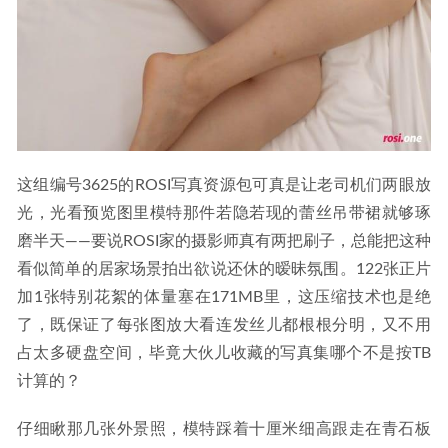
这组编号3625的ROSI写真资源包可真是让老司机们两眼放
光，光看预览图里模特那件若隐若现的蕾丝吊带裙就够琢
磨半天——要说ROSI家的摄影师真有两把刷子，总能把这种
看似简单的居家场景拍出欲说还休的暧昧氛围。122张正片
加1张特别花絮的体量塞在171MB里，这压缩技术也是绝
了，既保证了每张图放大看连发丝儿都根根分明，又不用
占太多硬盘空间，毕竟大伙儿收藏的写真集哪个不是按TB
计算的？
仔细瞅那几张外景照，模特踩着十厘米细高跟走在青石板