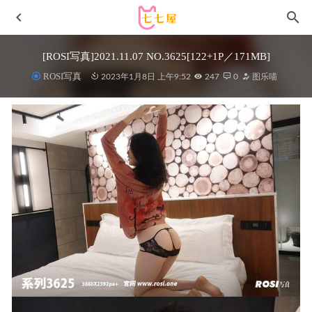
[ROSI写真]2021.11.07 NO.3625[122+1P／171MB]
ROSI写真
2023年1月8日 上午9:52
247
0
图乐喵
[Xiuren秀人网]2023.09.08 NO.7356 雪糕
CiCi[100+1P/1.00GB]
2024-02-15
[XiuRen秀人网] 2023.09.15 No.7396 小逗逗 运动服美腿
[77P/766MB]
2024-05-03
[XIAOYU语画界]2023.01.18 VOL.949 奶瓶.[90+1P／
634MB]
2023-08-11
[Ugirls尤果网]爱尤物 2022.08.28 No.2400 柚子[35P]
2023-