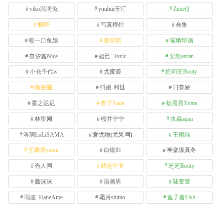
yiko湿润兔
yuuhui玉汇
ZinieQ
丽柜
写真模特
合集
咬一口兔娘
唐安琪
喵糖印画
奈汐酱Nice
妲己_Toxic
安然anran
小仓千代w
尤蜜荟
徐莉芝Booty
微密圈
抖娘-利世
日奈娇
星之迟迟
杏子Yada
杨晨晨Yome
林星阑
桜井宁宁
水淼aqua
洛璃LoLiSAMA
爱尤物(尤果网)
王雨纯
王馨瑶yanni
白银81
神楽坂真冬
秀人网
精选单套
芝芝Booty
蠢沫沫
语画界
陆萱萱
雨波_HaneAme
霜月shimo
鱼子酱Fish