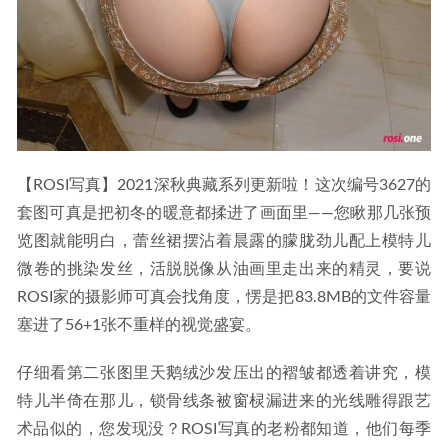
【ROSI写真】2021深秋典藏系列更新啦！这次编号3627的
套图可真是把初冬的暖意都揉进了画面里——您瞅那几张预
览图就能明白，蕾丝裙摆沾着晨露的朦胧劲儿配上模特儿
微卷的挑染发丝，活脱脱像从油画里走出来的精灵，要说
ROSI家的摄影师可真会找角度，愣是把83.8MB的文件容量
塞进了56+1张不重样的视觉盛宴。
仔细看第二张图里天鹅绒沙发压出的褶皱都透着讲究，模
特儿半倚在那儿，锁骨线条被窗棂漏进来的光线雕得跟艺
术品似的，您发现没？ROSI写真的老粉都知道，他们每季