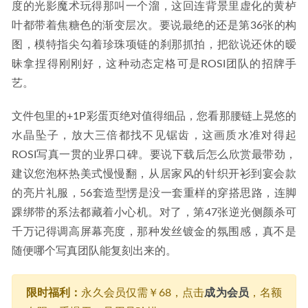
度的光影魔术玩得那叫一个溜，这回连背景里虚化的黄栌
叶都带着焦糖色的渐变层次。要说最绝的还是第36张的构
图，模特指尖勾着珍珠项链的刹那抓拍，把欲说还休的暧
昧拿捏得刚刚好，这种动态定格可是ROSI团队的招牌手
艺。
文件包里的+1P彩蛋页绝对值得细品，您看那腰链上晃悠的
水晶坠子，放大三倍都找不见锯齿，这画质水准对得起
ROSI写真一贯的业界口碑。要说下载后怎么欣赏最带劲，
建议您泡杯热美式慢慢翻，从居家风的针织开衫到宴会款
的亮片礼服，56套造型愣是没一套重样的穿搭思路，连脚
踝绑带的系法都藏着小心机。对了，第47张逆光侧颜杀可
千万记得调高屏幕亮度，那种发丝镀金的氛围感，真不是
随便哪个写真团队能复刻出来的。
限时福利：
永久会员仅需￥68，点击
成为会员
，名额