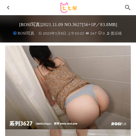
[ROSI写真]2021.11.09 NO.3627[56+1P／83.8MB]
ROSI写真
2023年1月8日 上午10:22
267
0
图乐喵
桜井宁宁 – NO.065 黑丝死库水[78P-980MB]
2022-10-12
神楽坂真冬 – NO.234 毛绒白兔 [75P2V-317MB]
2026-03-31
[微密圈]葛征GEZHENG –今天喝牛奶了吗[25P1V-127M]
2024-02-25
三度_69 – NO.086 2025新年自拍套装 [62P-702MB]
2025-03-
11
[YOUMI尤蜜荟]2022.01.21 VOL.744 王雨纯[72+1P／