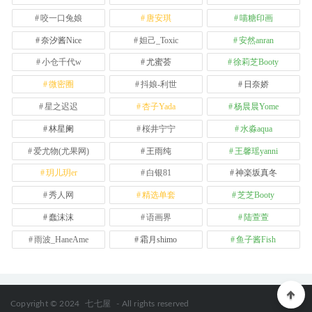
咬一口兔娘
唐安琪
喵糖印画
奈汐酱Nice
妲己_Toxic
安然anran
小仓千代w
尤蜜荟
徐莉芝Booty
微密圈
抖娘-利世
日奈娇
星之迟迟
杏子Yada
杨晨晨Yome
林星阑
桜井宁宁
水淼aqua
爱尤物(尤果网)
王雨纯
王馨瑶yanni
玥儿玥er
白银81
神楽坂真冬
秀人网
精选单套
芝芝Booty
蠢沫沫
语画界
陆萱萱
雨波_HaneAme
霜月shimo
鱼子酱Fish
Copyright © 2024
七七屋
- All rights reserved