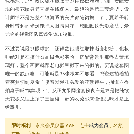
瑰模式，那件改良版和服腰带系得松松垮垮，领口若隐若
现的樱花纹身简直是在线鲨人。最绝的是第三套造型，设
计师怕不是把整个银河系的亮片都缝裙摆上了，夏希子转
身时带起的光斑能把人眼睛闪花，您瞅瞅这光影魔法，爱
尤物的视觉团队真该集体加鸡腿。
不过要说最抓眼球的，还得数她腮红那抹渐变桃粉，化妆
师绝对是在搞什么高级色彩实验，搭配背景里那盏古董琉
璃灯，整个画面就跟老电影里截下来的似的。要说这套图
唯一的缺点嘛，可能就是35张根本不够看，您说这拍着拍
着突然切到夏希子咬着发绳扎头发的花絮镜头，搁谁不得
拍桌子喊"续集呢？"。反正尤果网这套粉夜主题算是把纯欲
天花板又往上顶了三层楼，赶紧收藏起来慢慢品味才是正
经事儿。
限时福利：
永久会员仅需￥68，点击
成为会员
，名额