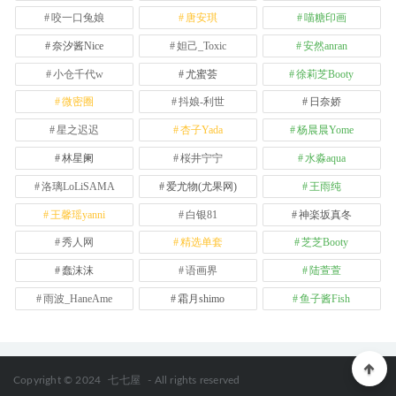
咬一口兔娘
唐安琪
喵糖印画
奈汐酱Nice
妲己_Toxic
安然anran
小仓千代w
尤蜜荟
徐莉芝Booty
微密圈
抖娘-利世
日奈娇
星之迟迟
杏子Yada
杨晨晨Yome
林星阑
桜井宁宁
水淼aqua
洛璃LoLiSAMA
爱尤物(尤果网)
王雨纯
王馨瑶yanni
白银81
神楽坂真冬
秀人网
精选单套
芝芝Booty
蠢沫沫
语画界
陆萱萱
雨波_HaneAme
霜月shimo
鱼子酱Fish
Copyright © 2024
七七屋
- All rights reserved