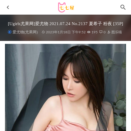
[Ugirls尤果网]爱尤物 2021.07.24 No.2137 夏希子 粉夜 [35P]
爱尤物(尤果网)
2023年1月18日 下午9:52
195
0
图乐喵
果咩酱w – NO.036 入夜[45P3V-392MB]
2022-09-27
[Xiuren秀人网]2023.11.29 NO.7738 杏子Yada[79+1P/689MB]
2024-03-30
[喵糖映画]VOL.401 水手服XUE妹 [30P/191MB]
2023-01-23
蠢沫沫 – NO.194 小熊猫[73P-692MB]
2022-07-19
[Xiuren秀人网]2023.11.17 NO.7683 模特合辑[98+1P/873MB]
2024-03-08