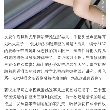
炎夏午后翻到尤果网最新推送那会儿，手指头差点把屏幕
划出火星子——爱尤物系列这期整的可是大活儿，编号2137
的夏希子带着她那标志性的猫系眼神，裹着件能把人魂儿
勾走的粉色薄纱就冲你来了。要说这组图啊，光看预览图
里她倚在欧式贵妃榻上的姿势就够琢磨半天的，蕾丝裙摆
顺着脚踝滑落的弧度比数学老师画的抛物线还讲究，暖色
系打光把锁骨窝映得像盛着蜜糖似的，您说这谁顶得住？
要说尤果网在拿捏氛围感这事儿上真是老江湖了，三十五
张图愣是给你整出三幕剧的层次。前一秒还是慵懒的晨起
造型，发丝都带着刚睡醒的凌乱美，转眼就切换成暗夜玫