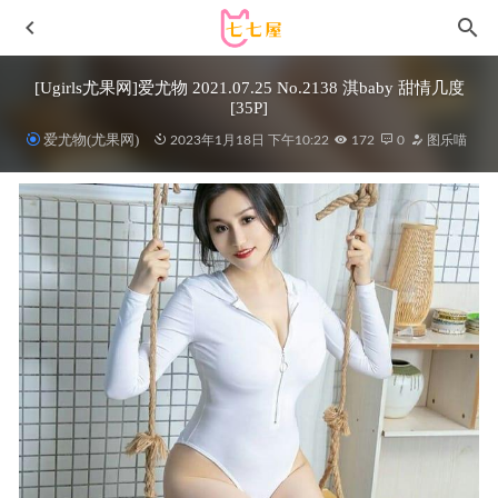
[Ugirls尤果网]爱尤物 2021.07.25 No.2138 淇baby 甜情几度
[35P]
爱尤物(尤果网)
2023年1月18日 下午10:22
172
0
图乐喵
是依酱吖 – NO.080 狐狸 [24P4V-278MB]
2025-08-29
[Ugirls尤果网]爱尤物 2021.08.06 No.2146 宥利 帐中风韵
[35P]
2023-01-18
rioko凉凉子 NO.129 龙年龙图埃吉尔 [20P1V-383M]
2024-
02-25
[Xiuren秀人网]2025.05.09 NO.10260 袁圆[78+1P/867MB]
2025-11-30