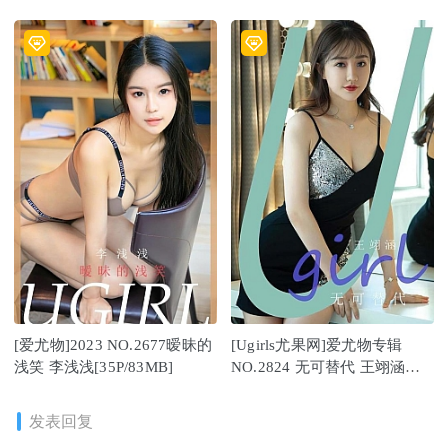
[35P]
[爱尤物]2023 NO.2677暧昧的
[Ugirls尤果网]爱尤物专辑
浅笑 李浅浅[35P/83MB]
NO.2824 无可替代 王翊涵
[35P/81MB]
发表回复