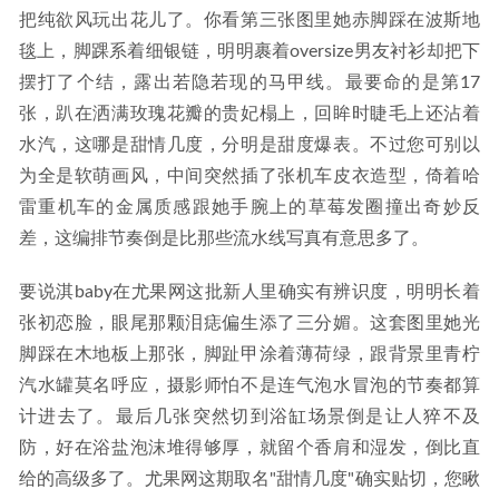
把纯欲风玩出花儿了。你看第三张图里她赤脚踩在波斯地
毯上，脚踝系着细银链，明明裹着oversize男友衬衫却把下
摆打了个结，露出若隐若现的马甲线。最要命的是第17
张，趴在洒满玫瑰花瓣的贵妃榻上，回眸时睫毛上还沾着
水汽，这哪是甜情几度，分明是甜度爆表。不过您可别以
为全是软萌画风，中间突然插了张机车皮衣造型，倚着哈
雷重机车的金属质感跟她手腕上的草莓发圈撞出奇妙反
差，这编排节奏倒是比那些流水线写真有意思多了。
要说淇baby在尤果网这批新人里确实有辨识度，明明长着
张初恋脸，眼尾那颗泪痣偏生添了三分媚。这套图里她光
脚踩在木地板上那张，脚趾甲涂着薄荷绿，跟背景里青柠
汽水罐莫名呼应，摄影师怕不是连气泡水冒泡的节奏都算
计进去了。最后几张突然切到浴缸场景倒是让人猝不及
防，好在浴盐泡沫堆得够厚，就留个香肩和湿发，倒比直
给的高级多了。尤果网这期取名"甜情几度"确实贴切，您瞅