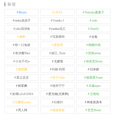
标签
Byoru
LRXX
Natsuko夏夏子
rioko凉凉子
Umeko J
vmb
yiko湿润兔
yuuhui玉汇
ZinieQ
丽柜
写真模特
合集
咬一口兔娘
唐安琪
喵糖印画
奈汐酱Nice
妲己_Toxic
安然anran
小仓千代w
尤蜜荟
徐莉芝Booty
微密圈
抖娘-利世
日奈娇
星之迟迟
杏子Yada
杨晨晨Yome
林星阑
桜井宁宁
水淼aqua
洛璃LoLiSAMA
爱尤物(尤果网)
王雨纯
王馨瑶yanni
白银81
神楽坂真冬
秀人网
精选单套
芝芝Booty