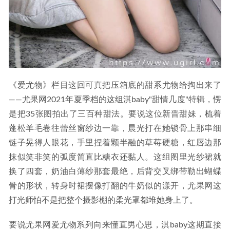
《爱尤物》栏目这回可真把压箱底的甜系尤物给掏出来了
——尤果网2021年夏季档的这组淇baby"甜情几度"特辑，愣
是把35张图拍出了三百种甜法。要说这位新晋甜妹，梳着
蓬松羊毛卷往蕾丝窗纱边一靠，晨光打在她锁骨上那串细
链子晃得人眼花，手里捏着颗半融的草莓硬糖，红唇边那
抹似笑非笑的弧度简直比糖衣还黏人。这组图里光纱裙就
换了四套，奶油白薄纱那套最绝，后背交叉绑带勒出蝴蝶
骨的形状，转身时裙摆像打翻的牛奶似的漾开，尤果网这
打光师怕不是把整个摄影棚的柔光罩都堆她身上了。
要说尤果网爱尤物系列向来懂直男心思，淇baby这期直接