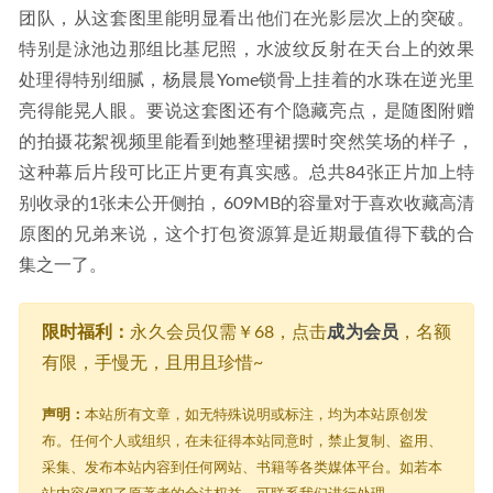
团队，从这套图里能明显看出他们在光影层次上的突破。
特别是泳池边那组比基尼照，水波纹反射在天台上的效果
处理得特别细腻，杨晨晨Yome锁骨上挂着的水珠在逆光里
亮得能晃人眼。要说这套图还有个隐藏亮点，是随图附赠
的拍摄花絮视频里能看到她整理裙摆时突然笑场的样子，
这种幕后片段可比正片更有真实感。总共84张正片加上特
别收录的1张未公开侧拍，609MB的容量对于喜欢收藏高清
原图的兄弟来说，这个打包资源算是近期最值得下载的合
集之一了。
限时福利：
永久会员仅需￥68，点击
成为会员
，名额
有限，手慢无，且用且珍惜~
声明：
本站所有文章，如无特殊说明或标注，均为本站原创发
布。任何个人或组织，在未征得本站同意时，禁止复制、盗用、
采集、发布本站内容到任何网站、书籍等各类媒体平台。如若本