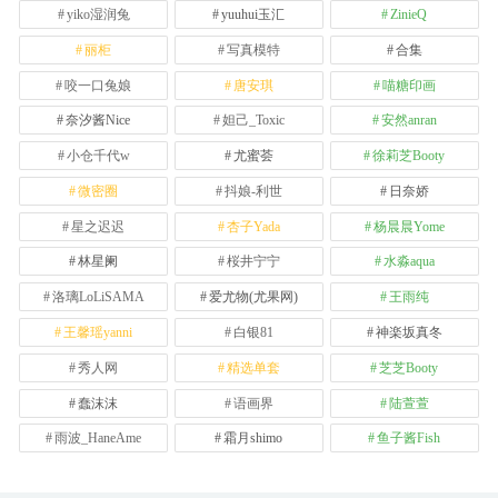
yiko湿润兔
yuuhui玉汇
ZinieQ
丽柜
写真模特
合集
咬一口兔娘
唐安琪
喵糖印画
奈汐酱Nice
妲己_Toxic
安然anran
小仓千代w
尤蜜荟
徐莉芝Booty
微密圈
抖娘-利世
日奈娇
星之迟迟
杏子Yada
杨晨晨Yome
林星阑
桜井宁宁
水淼aqua
洛璃LoLiSAMA
爱尤物(尤果网)
王雨纯
王馨瑶yanni
白银81
神楽坂真冬
秀人网
精选单套
芝芝Booty
蠢沫沫
语画界
陆萱萱
雨波_HaneAme
霜月shimo
鱼子酱Fish