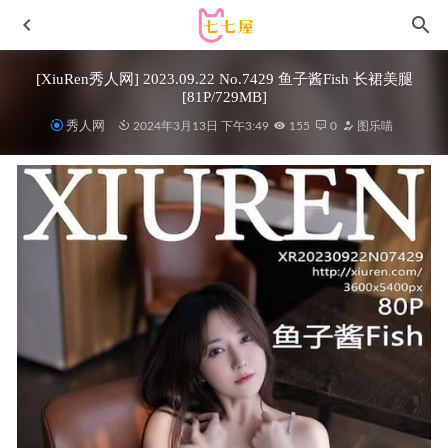
[XiuRen秀人网] 2023.09.22 No.7429 鱼子酱Fish 长裙美腿
[81P/729MB]
秀人网
2024年3月13日 下午3:49
155
0
图乐喵
语画界 – 020.04.16 VOL.290 周思乔Betty[70+1P352M]
2022-11-07
您的蛋蛋 –NO.24 开胸卫衣[38P/245MB]
2022-05-06
AT鲨 – NO.87 涩涩猫 [87P1V-32MB]
2025-11-21
[爱尤物]2023 NO.2713 三生烟火 曲佑熙[35P/66MB]
2024-
04-14
Byoru NO.153 Nightingale [40P6V-1.47G]
2023-12-12