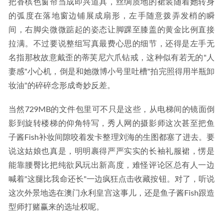
把香槟色窗帘当成即兴道具，丝绸质地的裙装随着她转身
的弧度在落地窗边铺展成扇形，左手随意拨弄发梢的瞬
间，右脚尖微微踮起的姿态让脚踝至膝盖的黄金比例直接
拉满。不过要说整组写真最费心思的细节，还得是左手无
名指那枚故意戴歪的蒂芙尼六爪钻戒，这种似有若无的"人
妻感"小心机，倒是和她微博小号里吐槽"拍完照得用半瓶卸
妆油"的碎碎念形成奇妙反差。
当然729MB的文件包里可不只是这些，从电梯间的镜面倒
影到旋转楼梯的仰角特写，秀人网的摄影师这次甚至把鱼
子酱Fish补妆间隙咬着发卡整理刘海的生图都塞了进去。要
说这姑娘也真是，明明裹得严严实实的长袖礼服裙，愣是
能靠腰臀比把纯欲风玩出新高度，难怪评论区总有人一边
喊着"这腿比我命还长"一边疯狂点击收藏按钮。对了，听说
这次外景地选在澳门永利皇宫这事儿，还是鱼子酱Fish跟造
型师打赌赢来的选址权呢。