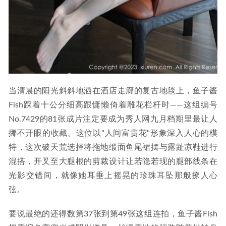
当清晨的阳光斜斜地洒在酒店走廊的复古地毯上，鱼子酱
Fish踩着十公分细高跟慵懒倚着雕花栏杆时——这组编号
No.7429的81张成片注定要成为秀人网九月档期里最让人
挪不开眼的收藏。这位以"人间富贵花"形象深入人心的模
特，这次破天荒选择将拖地缎面鱼尾裙摆与露趾凉鞋进行
混搭，开叉至大腿根的剪裁设计让若隐若现的腿部线条在
光影交错间，就像她耳垂上摇晃的珍珠耳坠那般撩人心
弦。
要说最绝的还得数第37张到第49张这组连拍，鱼子酱Fish