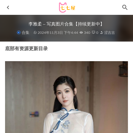
李雅柔 – 写真图片合集【持续更新中】
合集
2024年11月3日 下午4:44
340
0
涩吉吉
底部有资源更新目录
[Xiuren秀人网]2025.05.30 NO.10345 奶芙酱-
EVA[83+1P/972MB]
2025-12-21
[微密圈]宝儿茹 – 泳装辣妹[51P1V-165M]
2024-06-04
陈佩奇yyyy – 微密圈写真合集【持续更新中】
2024-07-24
尤蜜荟 – 2020.11.17 VOL.559 允爾[91+1P882M]
2022-12-21
星之迟迟 – NO.163 23年8月计划C 碧蓝航线 安克雷奇 [84P-
577M]
2023-09-04