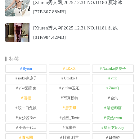
[Xiuren秀人网]2025.12.31 NO.11180 夏冰冰
[77P/807.88MB]
[Xiuren秀人网]2025.12.31 NO.11181 甜妮
[81P/984.42MB]
标签
Byoru
LRXX
Natsuko夏夏子
rioko凉凉子
Umeko J
vmb
yiko湿润兔
yuuhui玉汇
ZinieQ
丽柜
写真模特
合集
咬一口兔娘
唐安琪
喵糖印画
奈汐酱Nice
妲己_Toxic
安然anran
小仓千代w
尤蜜荟
徐莉芝Booty
微密圈
抖娘-利世
日奈娇