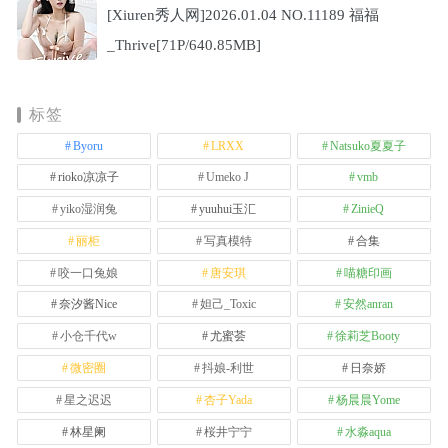
[Xiuren秀人网]2026.01.04 NO.11189 福福
_Thrive[71P/640.85MB]
标签
Byoru
LRXX
Natsuko夏夏子
rioko凉凉子
Umeko J
vmb
yiko湿润兔
yuuhui玉汇
ZinieQ
丽柜
写真模特
合集
咬一口兔娘
唐安琪
喵糖印画
奈汐酱Nice
妲己_Toxic
安然anran
小仓千代w
尤蜜荟
徐莉芝Booty
微密圈
抖娘-利世
日奈娇
星之迟迟
杏子Yada
杨晨晨Yome
林星阑
桜井宁宁
水淼aqua