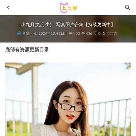
小九月(九月生) – 写真图片合集【持续更新中】
合集
2024年10月1日 下午4:00
436
0
涩吉吉
底部有资源更新目录
[YouMi尤蜜荟]2024.04.12 VOL.1050 谭小灵[90+1P/738MB]
2025-01-20
[微密圈]女刺客 –车内红丝[31P-123MB]
2023-05-21
清水由乃 – NO.035 英仙座护士服[52P-421MB]
2022-10-10
[爱尤物]2023 NO.2509 闹元宵 小雨[35P／73.5MB]
2024-06-
13
[微密圈]猪饲料 – 护士妹妹 [23P-176M]
2024-05-23