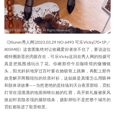
《[Xiuren秀人网]2023.03.29 NO.6493 可乐Vicky[70+1P／
805MB]》这套图集绝对让收藏爱好者坐不住了，要说这位
模特圈新晋的亮眼存在，可乐Vicky这回在秀人网的拍摄可
真是把氛围感玩出了花。你瞅那些午后咖啡馆的慵懒镜
头，阳光斜斜地穿过百叶窗在她锁骨上跳舞，再配上那件
故意解开两颗纽扣的丝质衬衫，这姑娘是真懂怎么用眼神
和肢体讲故事——当然更绝的是转场到天台夜景那组，霓虹
灯管在湿漉漉的地面倒映出她的红唇，高开衩礼服被夜风
掀起时若隐若现的腿部线条，摄影师怕不是把整个城市的
霓虹都装进了取景框里。