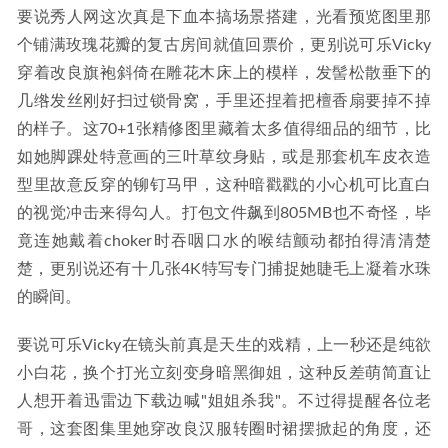
要说秀人网这次真是下血本搞场景搭建，光看预览图里那
个铺满玫瑰花瓣的复古房间就值回票价，更别说可乐Vicky
穿着改良旗袍斜倚在雕花木床上的模样，发髻松散垂下的
几绺发丝刚好扫过锁骨窝，手里还捏着把檀香扇要掉不掉
的样子。这70+1张精修图里藏着太多值得细品的细节，比
如她脚踝处特意画的三叶草纹身贴，或是那套机车皮衣造
型里故意反穿的铆钉马甲，这种暗戳戳的小心机可比直白
的视觉冲击来得勾人。打包文件飙到805MB也不奇怪，毕
竟连她戴着choker时吞咽口水的喉结颤动都拍得清清楚
楚，更别说还有十几张4K特写专门捕捉她睫毛上凝着水珠
的瞬间。
要说可乐Vicky在镜头前真是天生的戏精，上一秒还是纯欲
小白花，换个打光立刻变身暗黑御姐，这种反差萌简直让
人想开着迅雷边下载边喊"姐姐杀我"。不过得提醒各位老
哥，这套图集里她穿改良汉服转圈时裙摆掀起的角度，还