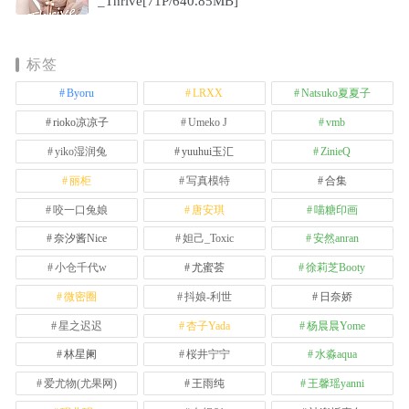
_Thrive[71P/640.85MB]
标签
Byoru
LRXX
Natsuko夏夏子
rioko凉凉子
Umeko J
vmb
yiko湿润兔
yuuhui玉汇
ZinieQ
丽柜
写真模特
合集
咬一口兔娘
唐安琪
喵糖印画
奈汐酱Nice
妲己_Toxic
安然anran
小仓千代w
尤蜜荟
徐莉芝Booty
微密圈
抖娘-利世
日奈娇
星之迟迟
杏子Yada
杨晨晨Yome
林星阑
桜井宁宁
水淼aqua
爱尤物(尤果网)
王雨纯
王馨瑶yanni