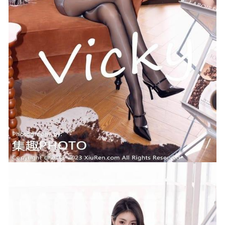
抖娘-利世 NO.192 轻婚纱反差[28P1V-214M]
2023-10-22