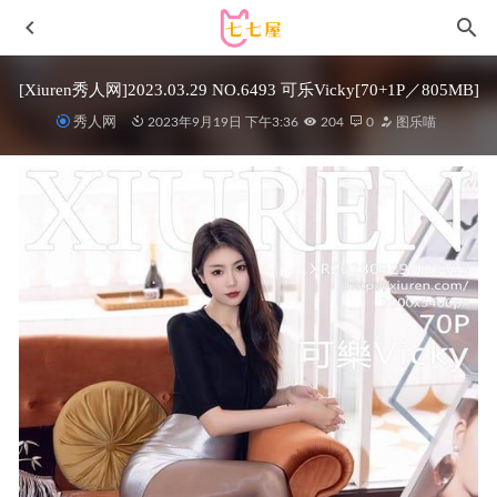
[Xiuren秀人网]2023.03.29 NO.6493 可乐Vicky[70+1P／805MB]
秀人网
2023年9月19日 下午3:36
204
0
图乐喵
末夜787 – NO.29 自摄-隔壁太太[20P3V-191MB]
2026-01-02
尤蜜荟 – 2020.02.10 Vol.413 朱可儿Flower[73+1P210M]
2022-11-07
[Xiuren秀人网]2025.08.14 NO.10647 希雅sia[42P/534.84MB]
2026-03-22
[Ugirls尤果网]爱尤物 2021.11.19 No.2220 白一萱[35P]
2023-01-20