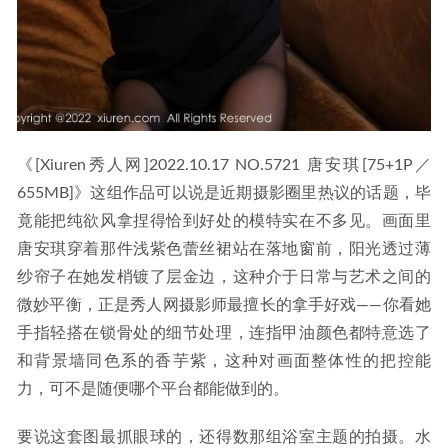
《[Xiuren秀人网]2022.10.17 NO.5721 唐安琪[75+1P／
655MB]》这组作品可以说是近期摄影圈里热议的话题，毕
竟能把纯欲风拿捏得恰到好处的模特实在不多见。画面里
唐安琪穿着那件浅紫色蕾丝裙站在落地窗前，阳光透过薄
纱帘子在她发梢镀了层金边，这种介于日常与艺术之间的
微妙平衡，正是秀人网摄影师最擅长的拿手好戏——你看她
手指轻搭在锁骨处的细节处理，连指甲油颜色都特意选了
和背景墙同色系的香芋紫，这种对画面整体性的把控能
力，可不是随便哪个平台都能做到的。
要说这套图最抓眼球的，还得数那组浴室主题的拍摄。水