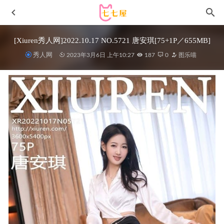
[Xiuren秀人网]2022.10.17 NO.5721 唐安琪[75+1P／655MB]
秀人网
2023年3月6日 上午10:27
187
0
图乐喵
白银81 – NO.142 [Fantia] 24年12月会员合集（15套）
[102P5V-1.16GB]
2025-10-09
[爱尤物]2023 NO.2723 致命的你 yunie[35P/113MB]
2024-05-
31
尤蜜荟 – 2020.08.14 VOL.507 Egg-尤妮丝Egg[57P591M]
2022-12-19
[XIAOYU语画界]2023.02.16 VOL.967 徐莉芝Booty[92+1P／