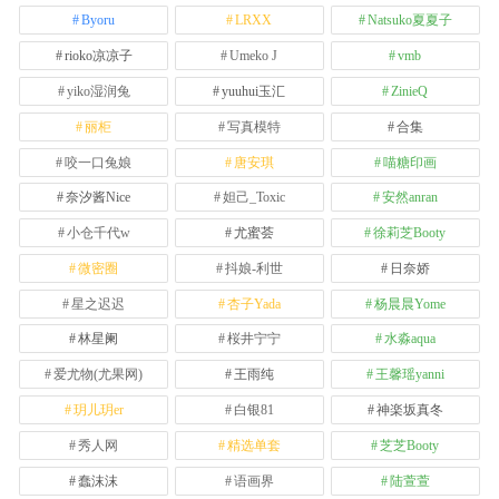
Byoru
LRXX
Natsuko夏夏子
rioko凉凉子
Umeko J
vmb
yiko湿润兔
yuuhui玉汇
ZinieQ
丽柜
写真模特
合集
咬一口兔娘
唐安琪
喵糖印画
奈汐酱Nice
妲己_Toxic
安然anran
小仓千代w
尤蜜荟
徐莉芝Booty
微密圈
抖娘-利世
日奈娇
星之迟迟
杏子Yada
杨晨晨Yome
林星阑
桜井宁宁
水淼aqua
爱尤物(尤果网)
王雨纯
王馨瑶yanni
玥儿玥er
白银81
神楽坂真冬
秀人网
精选单套
芝芝Booty
蠢沫沫
语画界
陆萱萱