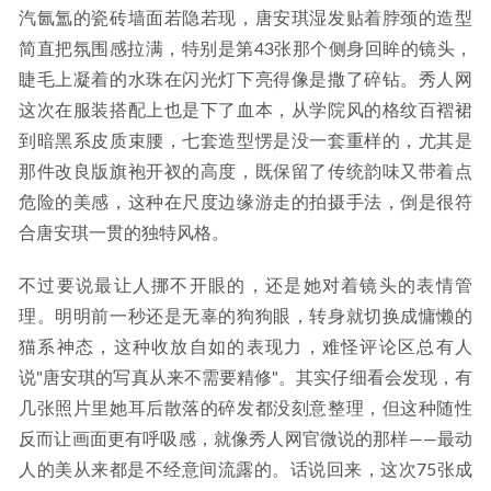
汽氤氲的瓷砖墙面若隐若现，唐安琪湿发贴着脖颈的造型
简直把氛围感拉满，特别是第43张那个侧身回眸的镜头，
睫毛上凝着的水珠在闪光灯下亮得像是撒了碎钻。秀人网
这次在服装搭配上也是下了血本，从学院风的格纹百褶裙
到暗黑系皮质束腰，七套造型愣是没一套重样的，尤其是
那件改良版旗袍开衩的高度，既保留了传统韵味又带着点
危险的美感，这种在尺度边缘游走的拍摄手法，倒是很符
合唐安琪一贯的独特风格。
不过要说最让人挪不开眼的，还是她对着镜头的表情管
理。明明前一秒还是无辜的狗狗眼，转身就切换成慵懒的
猫系神态，这种收放自如的表现力，难怪评论区总有人
说"唐安琪的写真从来不需要精修"。其实仔细看会发现，有
几张照片里她耳后散落的碎发都没刻意整理，但这种随性
反而让画面更有呼吸感，就像秀人网官微说的那样——最动
人的美从来都是不经意间流露的。话说回来，这次75张成