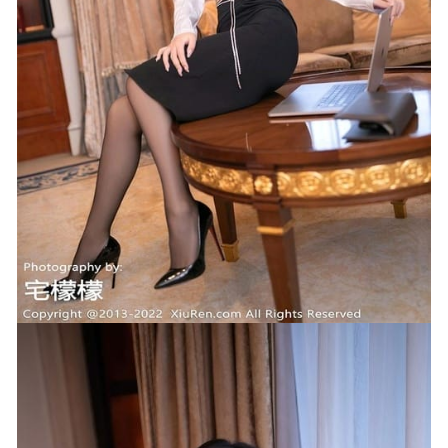
749MB]
2023-07-29
蜜汁猫裘 – NO.126 原神 甘雨修女 [39P6V-290MB]
2026-06-
15