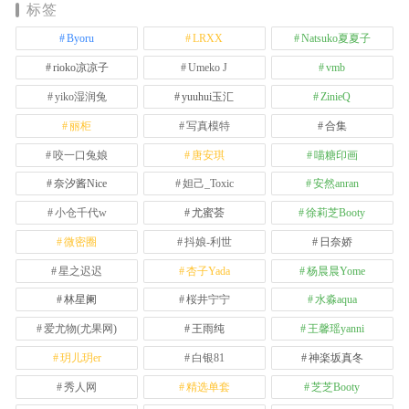
标签
Byoru
LRXX
Natsuko夏夏子
rioko凉凉子
Umeko J
vmb
yiko湿润兔
yuuhui玉汇
ZinieQ
丽柜
写真模特
合集
咬一口兔娘
唐安琪
喵糖印画
奈汐酱Nice
妲己_Toxic
安然anran
小仓千代w
尤蜜荟
徐莉芝Booty
微密圈
抖娘-利世
日奈娇
星之迟迟
杏子Yada
杨晨晨Yome
林星阑
桜井宁宁
水淼aqua
爱尤物(尤果网)
王雨纯
王馨瑶yanni
玥儿玥er
白银81
神楽坂真冬
秀人网
精选单套
芝芝Booty