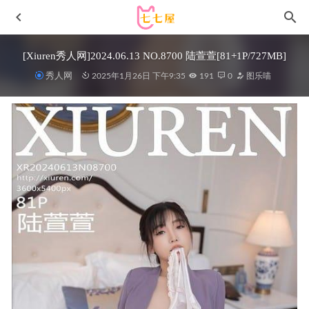
[Xiuren秀人网]2024.06.13 NO.8700 陆萱萱[81+1P/727MB]
秀人网
2025年1月26日 下午9:35
191
0
图乐喵
[Xiuren秀人网]2024.08.22 NO.9052 姚若兮
vay[54+1P/448MB]
2024-12-30
Asagiriai（愛ちゃん）- NO.06 碧蓝档案Iochi Marī [35P-
333M]
2023-09-25
[Xiuren秀人网]2025.07.02 NO.10496 汁汁[66+1P/683MB]
2026-01-28
青柠映画 – 写真图片合集【持续更新中】
2026-02-11