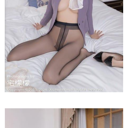
KANEKO_咔喵 – NO.09 一之濑明日奈同人女仆 [46P6V-
2.06G]
2023-07-28