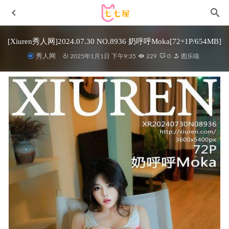
[Xiuren秀人网]2024.07.30 NO.8936 奶呼呼Moka[72+1P/654MB]
秀人网
2025年1月1日 下午9:35
229
0
图乐喵
[Xiuren秀人网]2025.09.04 NO.10728 尹甜甜[70P/768.80MB]
2026-04-11
Quan冉有点饿 NO.07 异世界舅妈[110P-704M]
2023-10-25
尤蜜荟 – 2021.02.05 VOL.599 朱可儿Flower[158+1P1.47G]
2022-12-22
[Xiuren秀人网]2025.07.25 NO.10589 鱼子酱
Fish[80+1P/797MB]
2026-02-19