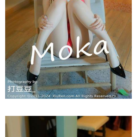
[XIAOYU语画界]2021.09.27 VOL.623 林星阑[73+1P／
578MB]
2023-01-06