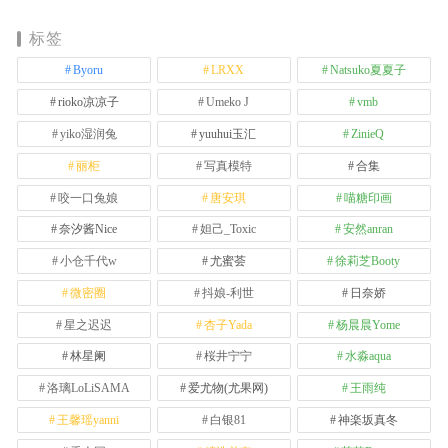
标签
Byoru
LRXX
Natsuko夏夏子
rioko凉凉子
Umeko J
vmb
yiko湿润兔
yuuhui玉汇
ZinieQ
丽柜
写真模特
合集
咬一口兔娘
唐安琪
喵糖印画
奈汐酱Nice
妲己_Toxic
安然anran
小仓千代w
尤蜜荟
徐莉芝Booty
微密圈
抖娘-利世
日奈娇
星之迟迟
杏子Yada
杨晨晨Yome
林星阑
桜井宁宁
水淼aqua
洛璃LoLiSAMA
爱尤物(尤果网)
王雨纯
王馨瑶yanni
白银81
神楽坂真冬