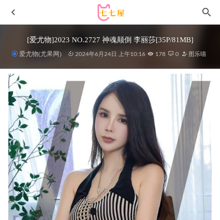
[爱尤物]2023 NO.2727 神魂颠倒 李丽莎[35P/81MB]
爱尤物(尤果网)
2024年6月24日 上午10:16
178
0
图乐喵
[Xiuren秀人网]2025.03.05 NO.9968 雅茹老师[52+1P/573MB]
2025-09-08
云溪溪 – NO.109 奶桃 蒂法护士 [88P1V-563MB]
2025-10-09
[微密圈]桃沢樱呀 –吊带红丝袜 [27P6V-262MB]
2023-05-07
[Xiuren秀人网]2025.09.28 NO.10819
Annie_baby[61P/724.01MB]
2026-05-04
云溪溪 NO.68 奶桃 林间小屋 禅道[38P1V-355M]
2024-03-11