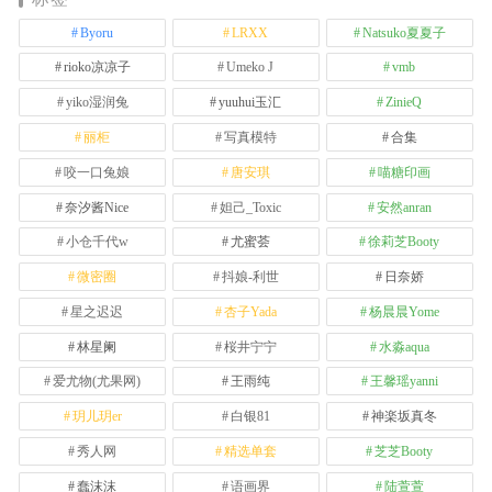
Byoru
LRXX
Natsuko夏夏子
rioko凉凉子
Umeko J
vmb
yiko湿润兔
yuuhui玉汇
ZinieQ
丽柜
写真模特
合集
咬一口兔娘
唐安琪
喵糖印画
奈汐酱Nice
妲己_Toxic
安然anran
小仓千代w
尤蜜荟
徐莉芝Booty
微密圈
抖娘-利世
日奈娇
星之迟迟
杏子Yada
杨晨晨Yome
林星阑
桜井宁宁
水淼aqua
爱尤物(尤果网)
王雨纯
王馨瑶yanni
玥儿玥er
白银81
神楽坂真冬
秀人网
精选单套
芝芝Booty
蠢沫沫
语画界
陆萱萱