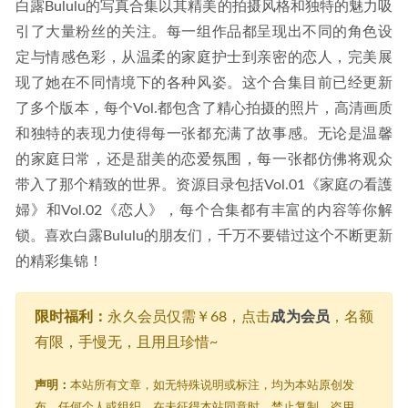
白露Bululu的写真合集以其精美的拍摄风格和独特的魅力吸
引了大量粉丝的关注。每一组作品都呈现出不同的角色设
定与情感色彩，从温柔的家庭护士到亲密的恋人，完美展
现了她在不同情境下的各种风姿。这个合集目前已经更新
了多个版本，每个Vol.都包含了精心拍摄的照片，高清画质
和独特的表现力使得每一张都充满了故事感。无论是温馨
的家庭日常，还是甜美的恋爱氛围，每一张都仿佛将观众
带入了那个精致的世界。资源目录包括Vol.01《家庭の看護
婦》和Vol.02《恋人》，每个合集都有丰富的内容等你解
锁。喜欢白露Bululu的朋友们，千万不要错过这个不断更新
的精彩集锦！
限时福利：
永久会员仅需￥68，点击
成为会员
，名额
有限，手慢无，且用且珍惜~
声明：
本站所有文章，如无特殊说明或标注，均为本站原创发
布。任何个人或组织，在未征得本站同意时，禁止复制、盗用、