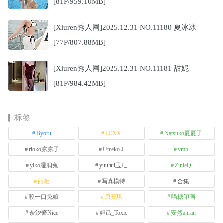
[81P/959.10MB]
[Xiuren秀人网]2025.12.31 NO.11180 夏冰冰
[77P/807.88MB]
[Xiuren秀人网]2025.12.31 NO.11181 甜妮
[81P/984.42MB]
标签
Byoru
LRXX
Natsuko夏夏子
rioko凉凉子
Umeko J
vmb
yiko湿润兔
yuuhui玉汇
ZinieQ
丽柜
写真模特
合集
咬一口兔娘
唐安琪
喵糖印画
奈汐酱Nice
妲己_Toxic
安然anran