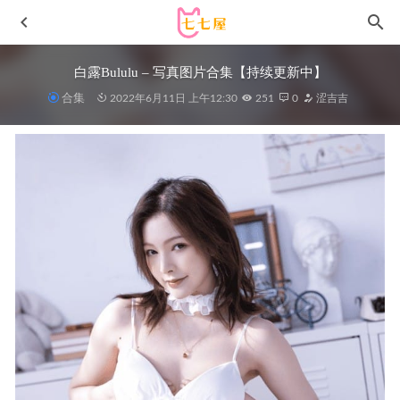
白露Bululu – 写真图片合集【持续更新中】
合集
2022年6月11日 上午12:30
251
0
涩吉吉
水淼aqua – NO.147 豹纹兔女郎[37P-40MB]
2023-06-07
ZinieQ – Overwatch DVA Swimsuit[11P-362.2M]
2025-10-24
[Xiuren秀人网]2024.03.11 NO.8209 奶茶味的包子
[75+1P/642MB]
2025-04-14
纸悦Etsu_ko – NO.41 番茄酱 温泉[50P-606MB]
22天前
半半子 – NO.100 &面饼仙儿 少女幻想の刻 [79P-567MB]
2026-02-01