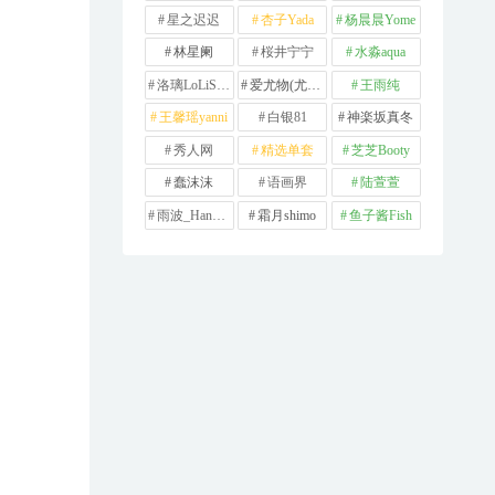
星之迟迟
杏子Yada
杨晨晨Yome
林星阑
桜井宁宁
水淼aqua
洛璃LoLiSAMA
爱尤物(尤果网)
王雨纯
王馨瑶yanni
白银81
神楽坂真冬
秀人网
精选单套
芝芝Booty
蠢沫沫
语画界
陆萱萱
雨波_HaneAme
霜月shimo
鱼子酱Fish