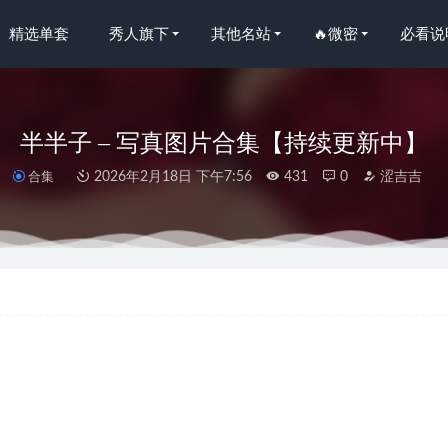
精选单套
秀人旗下
其他名站
🔥微密
必看说
半半子 – 写真图片合集【持续更新中】
合集
2026年2月18日 下午7:56
431
0
涩吉吉
人网]2025.04.16 NO.10161 杏子Yada[82+1P/758MB]
2025-11-05
人网]2025.01.09 NO.9735 陆萱萱[80+1P/732MB]
2025-07-12
asnow – Yor Housewife[45P-245MB]
2025-05-09
NO.105 毒蛇[65P2V-1.19G]
2024-03-11
秀人网]2022.12.30 NO.6072 就是阿朱啊[90+1P／693MB]
2023-04-20