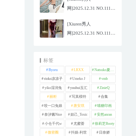
[81P/959.10MB]
网]2025.12.31 NO.11180
夏冰冰[77P/807.88MB]
[Xiuren秀人
网]2025.12.31 NO.11181
甜妮[81P/984.42MB]
标签
Byoru
LRXX
Natsuko夏夏子
rioko凉凉子
Umeko J
vmb
yiko湿润兔
yuuhui玉汇
ZinieQ
丽柜
写真模特
合集
咬一口兔娘
唐安琪
喵糖印画
奈汐酱Nice
妲己_Toxic
安然anran
小仓千代w
尤蜜荟
徐莉芝Booty
微密圈
抖娘-利世
日奈娇