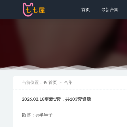
首页
最新合集
[Xiuren秀
当前位置：
首页
合集
[Xiuren秀
Sally Dor
2026.02.18更新1套，共103套资源
蜜汁猫裘 – 
[Xiuren
微博：@半半子_