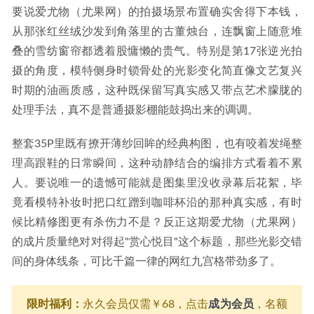
要说爱尤物（尤果网）的拍摄场景布置确实舍得下本钱，
从那张红丝绒沙发到角落里的古董烛台，连飘窗上随意堆
叠的雪纺窗帘都透着股慵懒的贵气。特别是第17张逆光拍
摄的角度，模特侧身时锁骨处的光影变化简直像文艺复兴
时期的油画质感，这种既保留写真实感又带点艺术朦胧的
处理手法，真不是普通摄影棚能鼓捣出来的调调。
整套35P里既有撩开薄纱回眸的经典构图，也有咬着发绳整
理高跟鞋的日常瞬间，这种动静结合的编排方式看着不累
人。要说唯一的遗憾可能就是图集里没收录幕后花絮，毕
竟看模特补妆时把口红蹭到咖啡杯沿的那种真实感，有时
候比精修图更有杀伤力不是？反正这期爱尤物（尤果网）
的成片质量绝对对得起"赏心悦目"这个标题，那些光影交错
间的身体线条，可比千篇一律的网红九宫格带劲多了。
限时福利：
永久会员仅需￥68，点击
成为会员
，名额