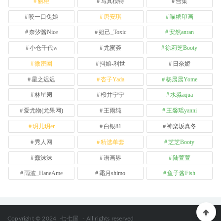
丽柜
写真模特
合集
咬一口兔娘
唐安琪
喵糖印画
奈汐酱Nice
妲己_Toxic
安然anran
小仓千代w
尤蜜荟
徐莉芝Booty
微密圈
抖娘-利世
日奈娇
星之迟迟
杏子Yada
杨晨晨Yome
林星阑
桜井宁宁
水淼aqua
爱尤物(尤果网)
王雨纯
王馨瑶yanni
玥儿玥er
白银81
神楽坂真冬
秀人网
精选单套
芝芝Booty
蠢沫沫
语画界
陆萱萱
雨波_HaneAme
霜月shimo
鱼子酱Fish
Copyright © 2024
七七屋
- All rights reserved