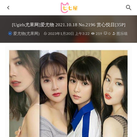
[Ugirls尤果网]爱尤物 2021.10.18 No.2196 赏心悦目[35P]
爱尤物(尤果网)
2023年1月20日 上午3:22
219
0
图乐喵
[Xiuren秀人网]2023.12.07 NO.7778 陆萱萱[80+1P/682MB]
2024-04-29
雨波_HaneAme – NO.276 Original Hibiscu – 冲绳扶桑花[28P-
161M]
2023-09-08
鱼子酱Fish – NO.240 紫丝 [120P-1.32GB]
2025-12-18
[Xiuren秀人网]2024.09.13 NO.9152 柚柚小奶瓶
[64+1P/589MB]
2025-02-19