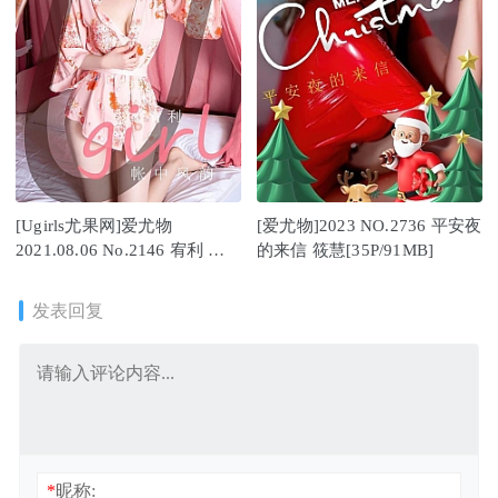
[Ugirls尤果网]爱尤物
[爱尤物]2023 NO.2736 平安夜
2021.08.06 No.2146 宥利 帐
的来信 筱慧[35P/91MB]
中风韵 [35P]
发表回复
*
昵称: