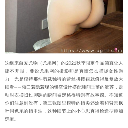
这组来自爱尤物（尤果网）的2021秋季限定作品简直让人
挪不开眼，要说尤果网的摄影师是真懂怎么捕捉女性魅
力，光是模特那件剪裁独特的蕾丝拼接裙就值得反复放大
细看——领口若隐若现的镂空设计搭配腰间垂落的流苏，走
动时衣摆扫过脚踝的瞬间被定格得特别有故事感。不知道
你们注意到没有，第三张图里模特的指尖还涂着和背景枫
叶同色系的指甲油，这种细节上的小心思真得给造型师加
鸡腿。