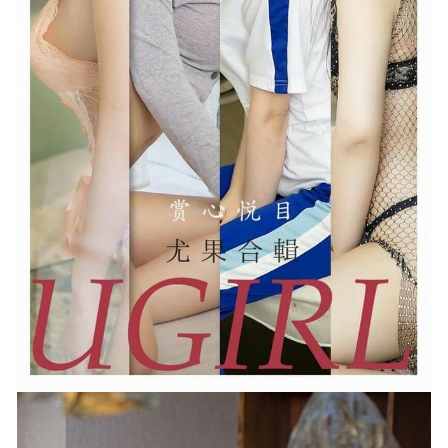
神沢永莉 NO.13 厨房短款女仆 [39P-156M]
2024-01-07