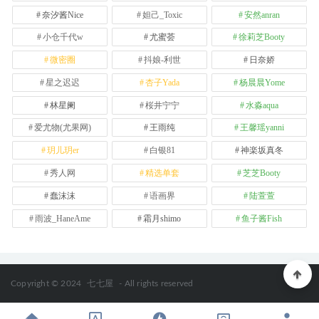
奈汐酱Nice
妲己_Toxic
安然anran
小仓千代w
尤蜜荟
徐莉芝Booty
微密圈
抖娘-利世
日奈娇
星之迟迟
杏子Yada
杨晨晨Yome
林星阑
桜井宁宁
水淼aqua
爱尤物(尤果网)
王雨纯
王馨瑶yanni
玥儿玥er
白银81
神楽坂真冬
秀人网
精选单套
芝芝Booty
蠢沫沫
语画界
陆萱萱
雨波_HaneAme
霜月shimo
鱼子酱Fish
Copyright © 2024
七七屋
- All rights reserved