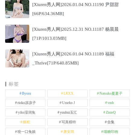
[Xiuren秀人网]2026.01.04 NO.11190 尹甜甜
[66P/634.36MB]
[Xiuren秀人网]2025.12.31 NO.11187 杨晨晨
[71P/1013.03MB]
[Xiuren秀人网]2026.01.04 NO.11189 福福
_Thrive[71P/640.85MB]
标签
Byoru
LRXX
Natsuko夏夏子
rioko凉凉子
Umeko J
vmb
yiko湿润兔
yuuhui玉汇
ZinieQ
丽柜
写真模特
合集
咬一口兔娘
唐安琪
喵糖印画