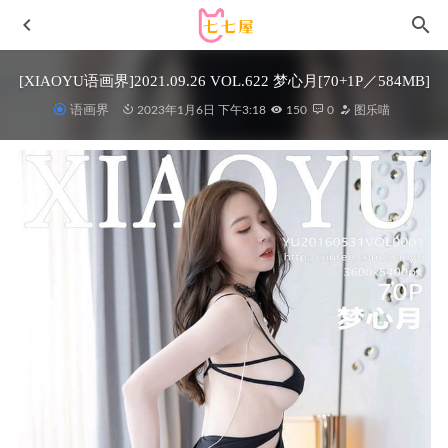
[XIAOYU语画界]2021.09.26 VOL.622 梦心月[70+1P／584MB]
语画界
2023年1月6日 下午3:18
150
0
图乐喵
雪晴Astra – NO.075 圣诞节 红格子[71P3V-1.62GB]
2025-03-
11
Ligui丽柜 – 2020.10.26《红色小情调》凉儿[72+1P-32M]
2022-11-12
黑白御猫 – NO.02 白猫的一日[43P-148MB]
2022-06-09
啊日日_Ganlory – NO.018 忍者喵喵[56P-309MB]
2023-01-16
[ROSI写真]2021.11.12 NO.3630[93+1P／131MB]
2023-01-07