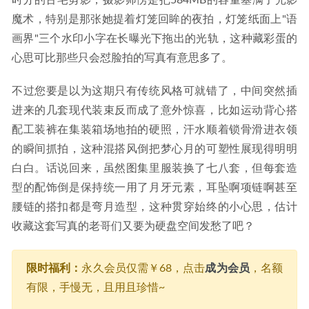
时分的古宅剪影，摄影师愣是把584MB的容量塞满了光影
魔术，特别是那张她提着灯笼回眸的夜拍，灯笼纸面上"语
画界"三个水印小字在长曝光下拖出的光轨，这种藏彩蛋的
心思可比那些只会怼脸拍的写真有意思多了。
不过您要是以为这期只有传统风格可就错了，中间突然插
进来的几套现代装束反而成了意外惊喜，比如运动背心搭
配工装裤在集装箱场地拍的硬照，汗水顺着锁骨滑进衣领
的瞬间抓拍，这种混搭风倒把梦心月的可塑性展现得明明
白白。话说回来，虽然图集里服装换了七八套，但每套造
型的配饰倒是保持统一用了月牙元素，耳坠啊项链啊甚至
腰链的搭扣都是弯月造型，这种贯穿始终的小心思，估计
收藏这套写真的老哥们又要为硬盘空间发愁了吧？
限时福利：
永久会员仅需￥68，点击
成为会员
，名额
有限，手慢无，且用且珍惜~