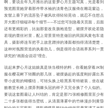
啊，要说去年九月推出的这套梦心月主题写真，光是看到
预览图里她穿着那件带水袖的淡青色汉服倚在雕花窗边，
发髻上垂下的流苏坠子被风吹得轻轻晃动，就忍不住想点
开大图仔细端详每个细节——不过您可别急着关页面，后面
还有更精彩的，比如那套改良旗袍造型，裙摆开衩处若隐
若现的蕾丝衬里，配上背景里特意做旧的民国风黄包车道
具，摄影师连车把手上故意蹭掉的漆面都拍得清清楚楚，
这种对氛围营造的执着劲儿，倒是很符合语画界系列一贯
讲究的"画面会说话"理念。
说起来梦心月这姑娘真是块当模特的料，你看她穿着JK制
服在樱花树下转圈的那几张，裙摆扬起的弧度刚好露出系
带小皮鞋的蝴蝶结，可转头换上暗黑系哥特裙装，坐在破
败教堂长椅上摆弄荆棘头冠的样子又完全换了个人似的。
要说这套图最让人纠结的，肯定是那71张精修图里至少有
二十多张都值得当壁纸，从清晨薄雾中的竹林漫步到黄昏