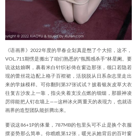
《语画界》2022年度的早春企划真是憋了个大招，这不，
VOL.711期愣是搬出了咱们熟悉的"氛围感杀手"林星阑。要
说这姑娘啊，裹着米白针织衫倚在窗边那张，领口若隐若
现的蕾丝花边配上格子百褶裙，活脱脱从日系杂志里走出
来的学妹模样。可你翻到第37张试试？披着银灰皮草大衣
往复古沙发上一靠，指尖夹着支没点燃的细烟，那眼神凌
厉得能把人钉在墙上——这种冰火两重天的表现力，也就语
画界的造型团队能折腾出来。
要说这86+1P的体量，787MB的包里头可不止是换个衣服
摆姿势那么简单。你瞧瞧第12张，暖光从她背后的百叶窗