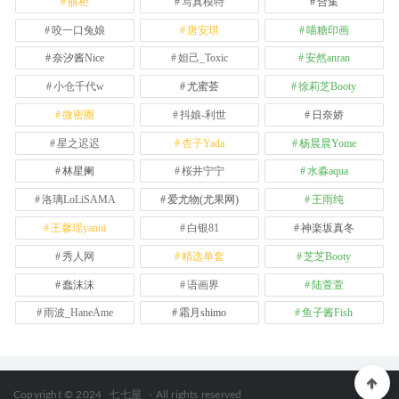
丽柜
写真模特
合集
咬一口兔娘
唐安琪
喵糖印画
奈汐酱Nice
妲己_Toxic
安然anran
小仓千代w
尤蜜荟
徐莉芝Booty
微密圈
抖娘-利世
日奈娇
星之迟迟
杏子Yada
杨晨晨Yome
林星阑
桜井宁宁
水淼aqua
洛璃LoLiSAMA
爱尤物(尤果网)
王雨纯
王馨瑶yanni
白银81
神楽坂真冬
秀人网
精选单套
芝芝Booty
蠢沫沫
语画界
陆萱萱
雨波_HaneAme
霜月shimo
鱼子酱Fish
Copyright © 2024
七七屋
- All rights reserved