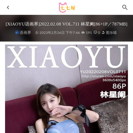
[XIAOYU语画界]2022.02.08 VOL.711 林星阑[86+1P／787MB]
语画界
2023年2月26日 下午7:46
191
0
图乐喵
[Xiuren秀人网]2023.04.28 NO.6661 乔一一[81+1P／818MB]
2023-10-02
尤蜜荟 – 2021.01.11 VOL.586 朱可儿Flower[104+1P0.98G]
2022-12-21
晕崽Zz – NO.019 和服蕾姆[46P1V-872MB]
2022-08-15
[Xiuren秀人网]2022.11.14 NO.5851 佘贝拉bella[57+1P／
344MB]
2023-03-26