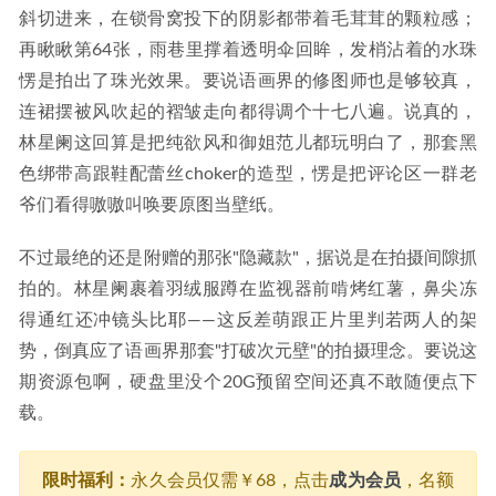
斜切进来，在锁骨窝投下的阴影都带着毛茸茸的颗粒感；
再瞅瞅第64张，雨巷里撑着透明伞回眸，发梢沾着的水珠
愣是拍出了珠光效果。要说语画界的修图师也是够较真，
连裙摆被风吹起的褶皱走向都得调个十七八遍。说真的，
林星阑这回算是把纯欲风和御姐范儿都玩明白了，那套黑
色绑带高跟鞋配蕾丝choker的造型，愣是把评论区一群老
爷们看得嗷嗷叫唤要原图当壁纸。
不过最绝的还是附赠的那张"隐藏款"，据说是在拍摄间隙抓
拍的。林星阑裹着羽绒服蹲在监视器前啃烤红薯，鼻尖冻
得通红还冲镜头比耶——这反差萌跟正片里判若两人的架
势，倒真应了语画界那套"打破次元壁"的拍摄理念。要说这
期资源包啊，硬盘里没个20G预留空间还真不敢随便点下
载。
限时福利：
永久会员仅需￥68，点击
成为会员
，名额