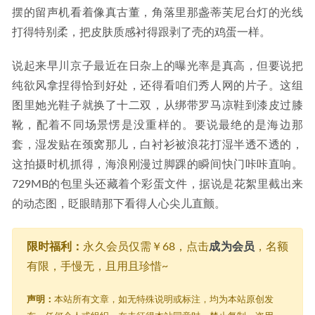
摆的留声机看着像真古董，角落里那盏蒂芙尼台灯的光线
打得特别柔，把皮肤质感衬得跟剥了壳的鸡蛋一样。
说起来早川京子最近在日杂上的曝光率是真高，但要说把
纯欲风拿捏得恰到好处，还得看咱们秀人网的片子。这组
图里她光鞋子就换了十二双，从绑带罗马凉鞋到漆皮过膝
靴，配着不同场景愣是没重样的。要说最绝的是海边那
套，湿发贴在颈窝那儿，白衬衫被浪花打湿半透不透的，
这拍摄时机抓得，海浪刚漫过脚踝的瞬间快门咔咔直响。
729MB的包里头还藏着个彩蛋文件，据说是花絮里截出来
的动态图，眨眼睛那下看得人心尖儿直颤。
限时福利：
永久会员仅需￥68，点击
成为会员
，名额
有限，手慢无，且用且珍惜~
声明：
本站所有文章，如无特殊说明或标注，均为本站原创发