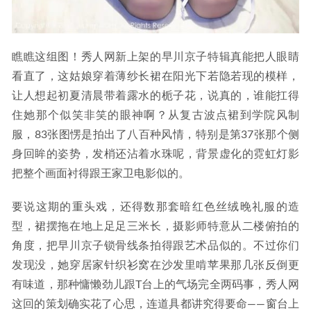
瞧瞧这组图！秀人网新上架的早川京子特辑真能把人眼睛
看直了，这姑娘穿着薄纱长裙在阳光下若隐若现的模样，
让人想起初夏清晨带着露水的栀子花，说真的，谁能扛得
住她那个似笑非笑的眼神啊？从复古波点裙到学院风制
服，83张图愣是拍出了八百种风情，特别是第37张那个侧
身回眸的姿势，发梢还沾着水珠呢，背景虚化的霓虹灯影
把整个画面衬得跟王家卫电影似的。
要说这期的重头戏，还得数那套暗红色丝绒晚礼服的造
型，裙摆拖在地上足足三米长，摄影师特意从二楼俯拍的
角度，把早川京子锁骨线条拍得跟艺术品似的。不过你们
发现没，她穿居家针织衫窝在沙发里啃苹果那几张反倒更
有味道，那种慵懒劲儿跟T台上的气场完全两码事，秀人网
这回的策划确实花了心思，连道具都讲究得要命——窗台上