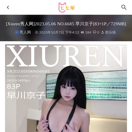
[Xiuren秀人网]2023.05.06 NO.6685 早川京子[83+1P／729MB]
秀人网
2023年10月7日 下午4:12
184
0
图乐喵
大陆萌主千夜未来是不是整过？她的圣旦服图集是卖的吗?
2023-08-16
[微密圈]脸红Dearie –高跟[99P1V-271MB]
2023-02-12
[微密圈]俏妞qiaoniuTT –红色渔网袜 [18P1V-89M]
2024-01-
26
蠢沫沫 – NO.297 四月T3订阅《工作时间》[98P-2.63G]
2024-05-23