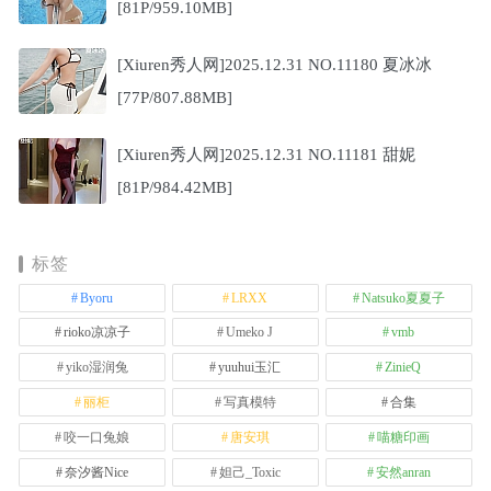
[81P/959.10MB]
[Xiuren秀人网]2025.12.31 NO.11180 夏冰冰
[77P/807.88MB]
[Xiuren秀人网]2025.12.31 NO.11181 甜妮
[81P/984.42MB]
标签
Byoru
LRXX
Natsuko夏夏子
rioko凉凉子
Umeko J
vmb
yiko湿润兔
yuuhui玉汇
ZinieQ
丽柜
写真模特
合集
咬一口兔娘
唐安琪
喵糖印画
奈汐酱Nice
妲己_Toxic
安然anran