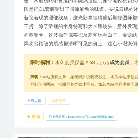
思，从最初略带青涩的学院风造型到如今能轻松切换
愣是把OL套装穿出了暗流涌动的味道。要说最绝的
若隐若现的腿部线条，这光影拿捏得连后期修图师都得
干货，除了常规的半身特写和大长腿镜头，意外发现
的苏曼兮，这波操作属实把反差萌玩明白了。要说缺
风吹出褶皱的质感都清晰可见的份上，这点小瑕疵倒
限时福利：
永久会员仅需￥68，点击
成为会员
，
声明：
本站所有文章，如无特殊说明或标注，均为本站原创
容到任何网站、书籍等各类媒体平台。如若本站内容侵犯了
秀人网
苏曼兮
收藏
分享链接：https://www.775t.com/3659691.html