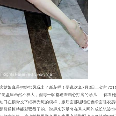
姑娘真是把纯欲风玩出了新花样！要说这套7月3日上架的701
积搁在硬盘里虽然不算大，但每一帧都透着精心打磨的劲儿——你看
袖口在锁骨投下细碎光斑的模样，跟后面那组暗红色缎面睡衣裹
是普通模特能驾驭得了的。说起来苏曼兮在秀人网的成长轨迹也