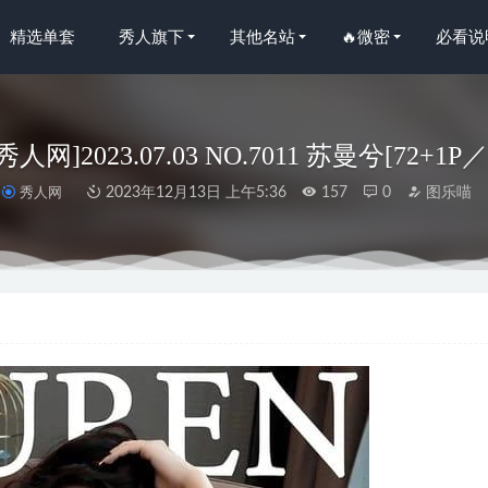
精选单套
秀人旗下
其他名站
🔥微密
必看说
n秀人网]2023.07.03 NO.7011 苏曼兮[72+1P
秀人网
2023年12月13日 上午5:36
157
0
图乐喵
秀人网]2022.01.26 VOL.4517 周于希Sally[98+1P／924MB]
2022-12
人网]2024.08.23 NO.9063 鱼子酱Fish[80+1P/735MB]
2025-05-01
人网]2025.08.14 NO.10649 苏一诺[82P/946.69MB]
2026-03-23
奶[60P 343.5M]
2025-06-05
蜜桃米米 – 蕾丝内衣[35P-156M]
2024-05-21