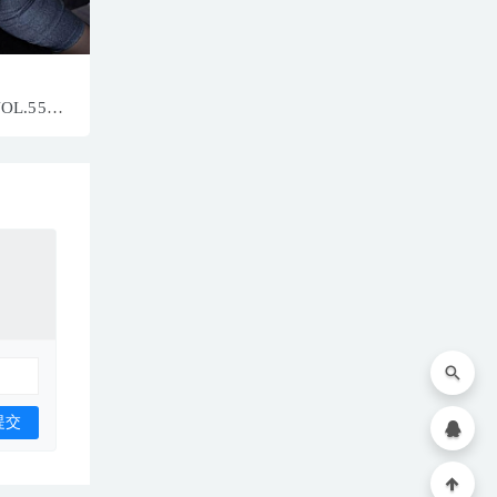
VOL.5575
801MB]