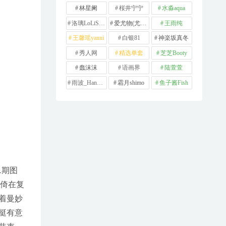
林星阑
桜井宁宁
水淼aqua
洛璃LoLiSAMA
爱尤物(尤果网)
王雨纯
王馨瑶yanni
白银81
神楽坂真冬
秀人网
精选单套
芝芝Booty
蠢沫沫
语画界
陆萱萱
雨波_HaneAme
霜月shimo
鱼子酱Fish
1期图
她倚在复
着曼妙
挺有意