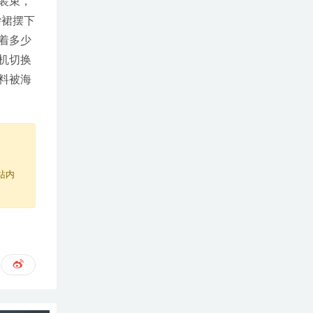
装束，
纱裙摆下
着多少
机切换
料被海
站内