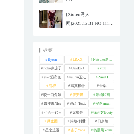
夏冰冰[77P/807.88MB]
[Xiuren秀人
网]2025.12.31 NO.11181
甜妮[81P/984.42MB]
标签
Byoru
LRXX
Natsuko夏夏子
rioko凉凉子
Umeko J
vmb
yiko湿润兔
yuuhui玉汇
ZinieQ
丽柜
写真模特
合集
咬一口兔娘
唐安琪
喵糖印画
奈汐酱Nice
妲己_Toxic
安然anran
小仓千代w
尤蜜荟
徐莉芝Booty
微密圈
抖娘-利世
日奈娇
星之迟迟
杏子Yada
杨晨晨Yome