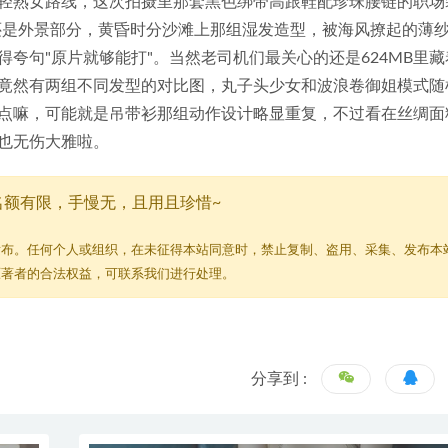
轻熟女路线，这次拍摄里那套黑色绑带高跟鞋配珍珠腰链的职场
还是外景部分，黄昏时分沙滩上那组湿发造型，被海风撩起的薄
夸句"原片就够能打"。当然老司机们最关心的还是624MB里藏
竟然有两组不同发型的对比图，丸子头少女和波浪卷御姐模式随
点嘛，可能就是吊带衫那组动作设计略显重复，不过看在丝绸面
也无伤大雅啦。
名额有限，手慢无，且用且珍惜~
发布。任何个人或组织，在未征得本站同意时，禁止复制、盗用、采集、发布本
原著者的合法权益，可联系我们进行处理。
分享到 :