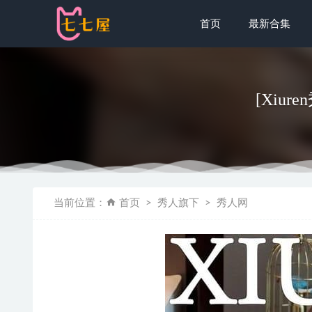
首页
最新合集
[Xiure
[XIUREN
当前位置：
首页
秀人旗下
秀人网
[Xiuren秀
[Xiuren秀
浅安安 – 椰
[微密圈]水