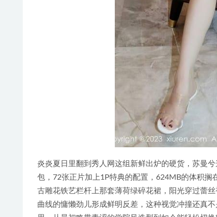
炎炎夏日里翻到秀人网这组新鲜出炉的硬货，苏曼兮这
包，72张正片加上1P特典的配置，624MB的体
古雕花铁艺栏杆上那套薄荷绿碎花裙，阳光穿过蕾丝
曲线的慵懒劲儿形成鲜明反差，这种视觉冲撞还真不