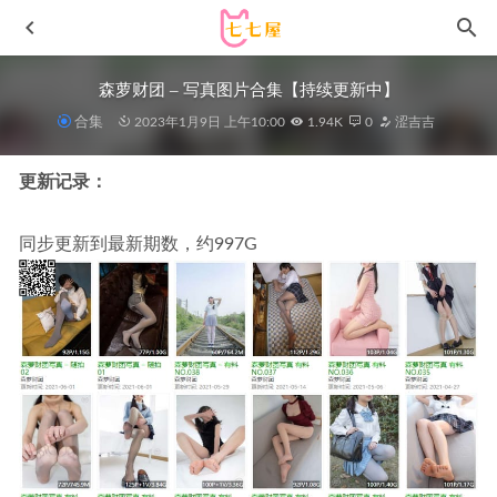
森萝财团 – 写真图片合集【持续更新中】
合集
2023年1月9日 上午10:00
1.94K
0
涩吉吉
更新记录：
同步更新到最新期数，约997G
一米八的大梨子 – 写真图片合集【持续更新中】
2025-08-29
[XIAOYU语画界]2023.03.15 VOL.986 林星阑[83+1P／
655MB]
2023-09-06
[Xiuren秀人网]2025.01.26 NO.9825 余安安[83+1P/774MB]
2025-08-03
秀人网 – 2020.03.03 No.2022 陈小喵[65+1P147M]
2022-11-
07