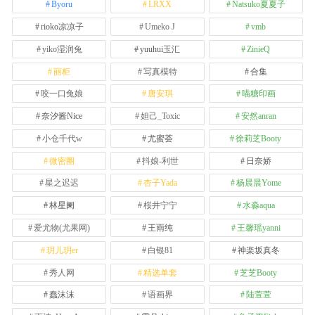
Byoru
LRXX
Natsuko夏夏子
rioko凉凉子
Umeko J
vmb
yiko湿润兔
yuuhui玉汇
ZinieQ
丽柜
写真模特
合集
咬一口兔娘
唐安琪
喵糖印画
奈汐酱Nice
妲己_Toxic
安然anran
小仓千代w
尤蜜荟
徐莉芝Booty
微密圈
抖娘-利世
日奈娇
星之迟迟
杏子Yada
杨晨晨Yome
林星阑
桜井宁宁
水淼aqua
爱尤物(尤果网)
王雨纯
王馨瑶yanni
玥儿玥er
白银81
神楽坂真冬
秀人网
精选单套
芝芝Booty
蠢沫沫
语画界
陆萱萱