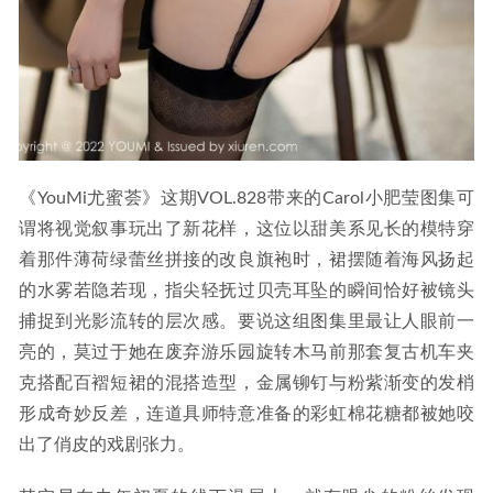
《YouMi尤蜜荟》这期VOL.828带来的Carol小肥莹图集可
谓将视觉叙事玩出了新花样，这位以甜美系见长的模特穿
着那件薄荷绿蕾丝拼接的改良旗袍时，裙摆随着海风扬起
的水雾若隐若现，指尖轻抚过贝壳耳坠的瞬间恰好被镜头
捕捉到光影流转的层次感。要说这组图集里最让人眼前一
亮的，莫过于她在废弃游乐园旋转木马前那套复古机车夹
克搭配百褶短裙的混搭造型，金属铆钉与粉紫渐变的发梢
形成奇妙反差，连道具师特意准备的彩虹棉花糖都被她咬
出了俏皮的戏剧张力。