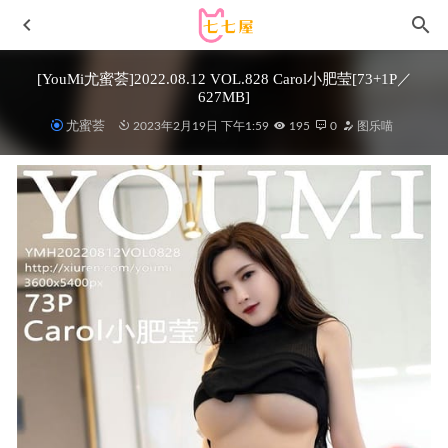
[YouMi尤蜜荟]2022.08.12 VOL.828 Carol小肥莹[73+1P／
627MB]
尤蜜荟
2023年2月19日 下午1:59
195
0
图乐喵
[Xiuren秀人网]2022.12.22 NO.6030 77qiqi[72+1P／561MB]
2023-05-08
Dami – [ArtGravia] Vol.549[100P-164MB]
2024-08-19
秀人网 – 2021.03.22 VOL.3225 凯竹廿十[45+1P451M]
2022-
12-15
yuuhui玉汇 – NO.56 雨夜独舞 [100P-1.81G]
2024-06-11
一笑芳香沁 – NO.38 奶牛养殖手册[40P3V-255M]
2023-11-