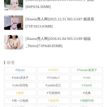
[66P/634.36MB]
[Xiuren秀人网]2025.12.31 NO.11187 杨晨晨
[71P/1013.03MB]
[Xiuren秀人网]2026.01.04 NO.11189 福福
_Thrive[71P/640.85MB]
标签
Byoru
LRXX
Natsuko夏夏子
rioko凉凉子
Umeko J
vmb
yiko湿润兔
yuuhui玉汇
ZinieQ
丽柜
写真模特
合集
咬一口兔娘
唐安琪
喵糖印画