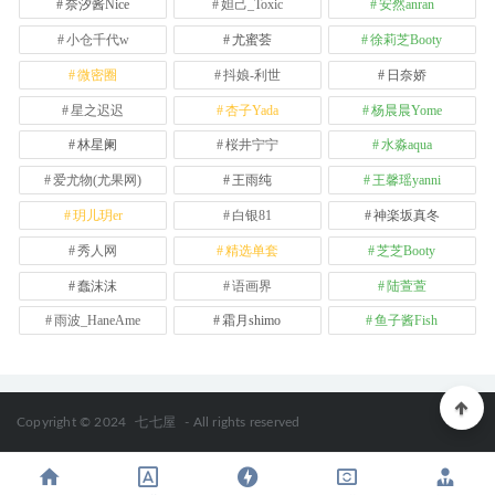
奈汐酱Nice
妲己_Toxic
安然anran
小仓千代w
尤蜜荟
徐莉芝Booty
微密圈
抖娘-利世
日奈娇
星之迟迟
杏子Yada
杨晨晨Yome
林星阑
桜井宁宁
水淼aqua
爱尤物(尤果网)
王雨纯
王馨瑶yanni
玥儿玥er
白银81
神楽坂真冬
秀人网
精选单套
芝芝Booty
蠢沫沫
语画界
陆萱萱
雨波_HaneAme
霜月shimo
鱼子酱Fish
Copyright © 2024
七七屋
- All rights reserved