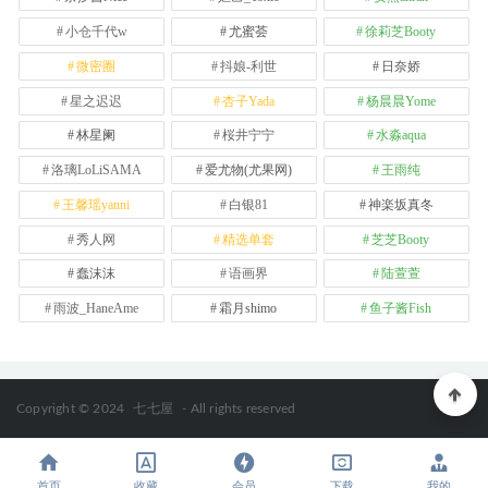
小仓千代w
尤蜜荟
徐莉芝Booty
微密圈
抖娘-利世
日奈娇
星之迟迟
杏子Yada
杨晨晨Yome
林星阑
桜井宁宁
水淼aqua
洛璃LoLiSAMA
爱尤物(尤果网)
王雨纯
王馨瑶yanni
白银81
神楽坂真冬
秀人网
精选单套
芝芝Booty
蠢沫沫
语画界
陆萱萱
雨波_HaneAme
霜月shimo
鱼子酱Fish
Copyright © 2024
七七屋
- All rights reserved
首页
收藏
会员
下载
我的