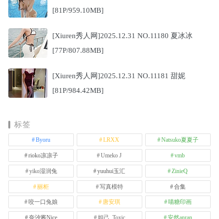
[81P/959.10MB]
[Xiuren秀人网]2025.12.31 NO.11180 夏冰冰
[77P/807.88MB]
[Xiuren秀人网]2025.12.31 NO.11181 甜妮
[81P/984.42MB]
标签
Byoru
LRXX
Natsuko夏夏子
rioko凉凉子
Umeko J
vmb
yiko湿润兔
yuuhui玉汇
ZinieQ
丽柜
写真模特
合集
咬一口兔娘
唐安琪
喵糖印画
奈汐酱Nice
妲己_Toxic
安然anran