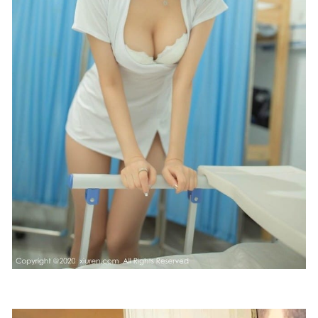
档案 明日奈兔女郎』 [89P1V-900MB]
2026-03-31
miko酱ww – NO.19 mikoの缠绕女警[45P1V-486MB]
2023-
02-01