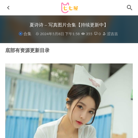
夏诗诗 – 写真图片合集【持续更新中】
合集
2024年5月8日 下午1:58
355
0
涩吉吉
底部有资源更新目录
[Xiuren秀人网]2022.12.20 NO.6020 是小逗逗[82+1P／
683MB]
2023-03-17
[Ugirls尤果网]爱尤物 2022.07.10 No.2365 Kiki[35P]
2023-
01-16
[Xiuren秀人网]2023.03.29 NO.6489 婠婠么[66+1P／543MB]
2023-07-14
咬一口兔娘(yiko湿润兔) – NO.258 2026年03月作品 『碧蓝