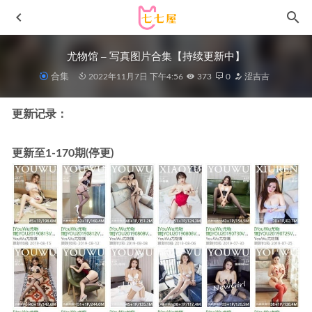
尤物馆 – 写真图片合集【持续更新中】
合集
2022年11月7日 下午4:56
373
0
涩吉吉
更新记录：
更新至1-170期(停更)
miko酱ww – NO.21 刻晴OL [36P-347MB]
2023-04-18
[XIAOYU语画界]2021.11.15 VOL.654 芝芝Booty[82+1P／
636MB]
2023-01-07
雨波_HaneAme – NO.282 WLOP 鬼刀 王凌 [31P-153M]
2023-10-13
[Xiuren秀人网]2024.08.19 NO.9033 小童颜[109+1P/884MB]
2025-01-28