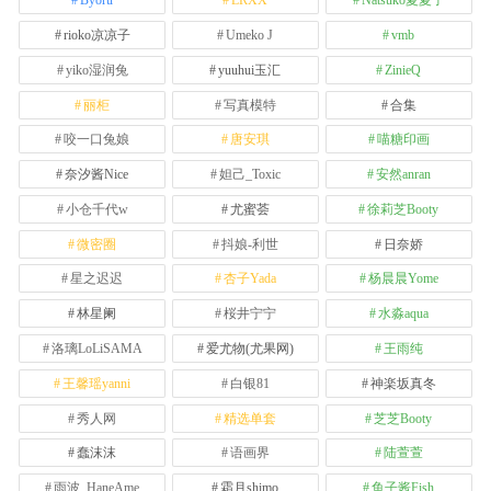
Byoru
LRXX
Natsuko夏夏子
rioko凉凉子
Umeko J
vmb
yiko湿润兔
yuuhui玉汇
ZinieQ
丽柜
写真模特
合集
咬一口兔娘
唐安琪
喵糖印画
奈汐酱Nice
妲己_Toxic
安然anran
小仓千代w
尤蜜荟
徐莉芝Booty
微密圈
抖娘-利世
日奈娇
星之迟迟
杏子Yada
杨晨晨Yome
林星阑
桜井宁宁
水淼aqua
洛璃LoLiSAMA
爱尤物(尤果网)
王雨纯
王馨瑶yanni
白银81
神楽坂真冬
秀人网
精选单套
芝芝Booty
蠢沫沫
语画界
陆萱萱
雨波_HaneAme
霜月shimo
鱼子酱Fish