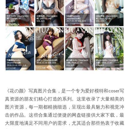
2024-05-22
九言 – NO.18 优菈 [40P10V-1.41G]
2023-08-14
《花の颜》写真图片合集，是一个专为爱好模特和coser写
真资源的朋友们精心打造的系列。这里收录了大量精美的
图片资源，每一期都精挑细选，呈现出最具魅力和视觉冲
击的作品。这些合集通过便捷的网盘链接供大家下载，最
大限度地满足不同用户的需求，尤其适合那些热衷于收藏