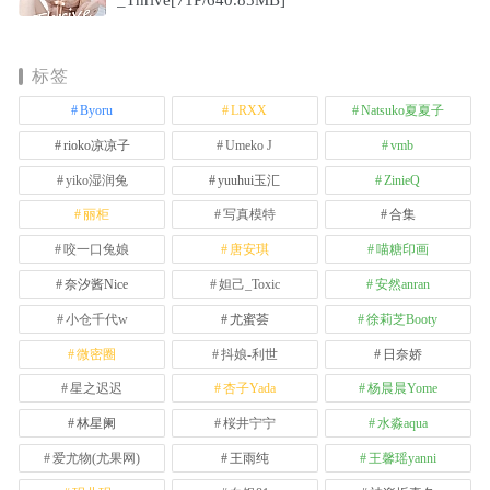
_Thrive[71P/640.85MB]
标签
Byoru
LRXX
Natsuko夏夏子
rioko凉凉子
Umeko J
vmb
yiko湿润兔
yuuhui玉汇
ZinieQ
丽柜
写真模特
合集
咬一口兔娘
唐安琪
喵糖印画
奈汐酱Nice
妲己_Toxic
安然anran
小仓千代w
尤蜜荟
徐莉芝Booty
微密圈
抖娘-利世
日奈娇
星之迟迟
杏子Yada
杨晨晨Yome
林星阑
桜井宁宁
水淼aqua
爱尤物(尤果网)
王雨纯
王馨瑶yanni