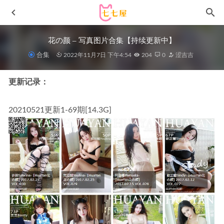
花の颜 – 写真图片合集【持续更新中】
合集
2022年11月7日 下午4:54
204
0
涩吉吉
更新记录：
20210521更新1-69期[14.3G]
普美Bomi – NO.37 [BLUECAKE] LUST + RED.Ver[140P-
1.38GB]
2022-10-10
孫樂樂 –NO.030[Loozy] Officegirls Vacation Vol.2 Son Ye –
Eun[85P/795MB]
2022-05-06
水淼aqua – NO.243 [Patreon] 25.09 T2 Reze (Chainsaw Man)
[60P-93MB]
2026-01-17
韩国@Hanari(하나리) – 写真图片合集【持续更新中】