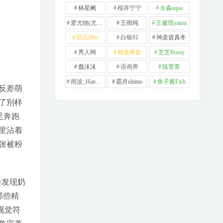
林星阑
桜井宁宁
水淼aqua
爱尤物(尤果网)
王雨纯
王馨瑶yanni
玥儿玥er
白银81
神楽坂真冬
秀人网
精选单套
芝芝Booty
蠢沫沫
语画界
陆萱萱
雨波_HaneAme
霜月shimo
鱼子酱Fish
反差萌
了别样
足奔跑
里沾着
张被粉
会发现奶
那些精
视觉符