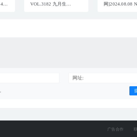
4416
VOL.3182 九月生
网]2024.08.08 
_[47+1P400M]
袁圆[84+1P/803
网址:
用。
广告合作