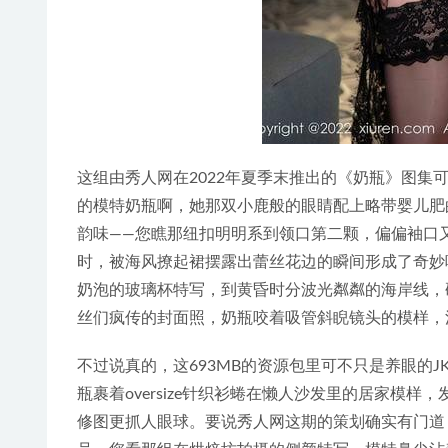
这组由秀人网在2022年夏季末推出的《奶瓶》图集
的模特奶瓶啊，她那双小鹿般的眼睛配上略带婴儿肥
韵味——您瞧那纽扣明明系到领口第二颗，偏偏袖口
时，被海风撩起裙摆露出蕾丝花边的瞬间形成了奇妙
奶泡的玻璃杯特写，到黄昏时分波光粼粼的海岸线，
丝们疯传的封面照，奶瓶咬着吸管斜睨镜头的模样，
不过说真的，这693MB的资源包里可不只是养眼的
瓶裹着oversize针织衫蜷在懒人沙发里的居家模
修图更抓人眼球。要说秀人网这期的策划确实有门道，