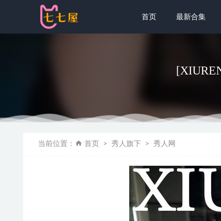
首页
最新合集
[XIURE
[Xiuren秀
当前位置：
首页
秀人旗下
秀人网
末夜787 –
小仓千代w –
leeesovel
[微密圈]俏