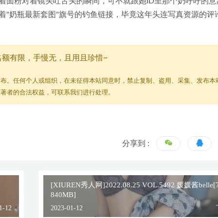
着面粉对着镜头吐舌头的瞬间，可不就跟她ID里那个奶呼呼的意
着"奶瓶最新套图"旗号的钓鱼链接，毕竟这年头连写真资源的评
名额有限，手慢无，且用且珍惜~
发布。任何个人或组织，在未征得本站同意时，禁止复制、盗用、采集、发布本
原著者的合法权益，可联系我们进行处理。
分享到 :
[XIUREN秀人网]2022.08.25 VOL.5492 媛媛酱belle[
840MB]
1-12
2023-01-12