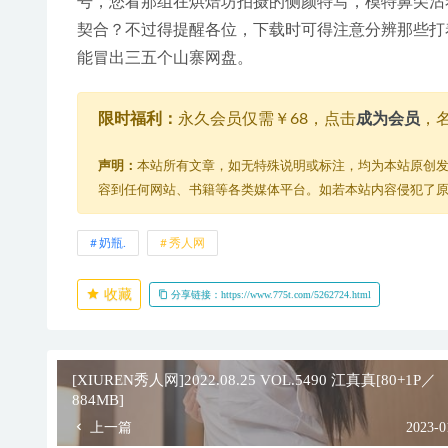
号，您看那组在烘焙坊拍摄的侧颜特写，模特鼻尖沾
契合？不过得提醒各位，下载时可得注意分辨那些打
能冒出三五个山寨网盘。
限时福利：
永久会员仅需￥68，点击
成为会员
，
声明：
本站所有文章，如无特殊说明或标注，均为本站原创
容到任何网站、书籍等各类媒体平台。如若本站内容侵犯了
奶瓶.
秀人网
收藏
分享链接：https://www.775t.com/5262724.html
[XIUREN秀人网]2022.08.25 VOL.5490 江真真[80+1P／
884MB]
上一篇
2023-0