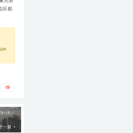
象完美
论区都
站内
78+1P／
下一篇