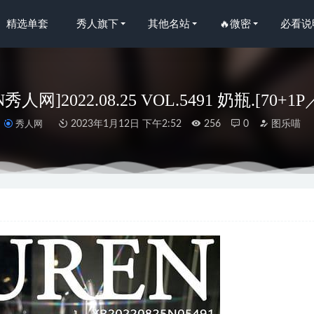
精选单套
秀人旗下
其他名站
🔥微密
必看说
N秀人网]2022.08.25 VOL.5491 奶瓶.[70+1P
秀人网
2023年1月12日 下午2:52
256
0
图乐喵
人网]2024.11.26 NO.9504 小肉肉咪[75+1P/637MB]
2025-05-16
 NO.16 舰长 柴郡泳装 [31P-294M]
2023-08-01
 NO.071 2023年12月patreon会员合集[131P-171M]
2024-01-20
y – [Patreon]Aug 2022[46P-547MB]
2022-10-11
妞 –户外巨臀[36P1V-359MB]
2023-05-21