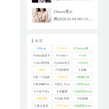
杨晨晨[71P/1013.03MB]
[Xiuren秀人
网]2026.01.04 NO.11189
福福
_Thrive[71P/640.85MB]
标签
Byoru
LRXX
Natsuko夏夏子
rioko凉凉子
Umeko J
vmb
yiko湿润兔
yuuhui玉汇
ZinieQ
丽柜
写真模特
合集
咬一口兔娘
唐安琪
喵糖印画
奈汐酱Nice
妲己_Toxic
安然anran
小仓千代w
尤蜜荟
徐莉芝Booty
微密圈
抖娘-利世
日奈娇
星之迟迟
杏子Yada
杨晨晨Yome