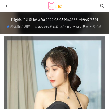
[Ugirls尤果网]爱尤物 2022.08.05 No.2383 可爱多[35P]
爱尤物(尤果网)
2023年1月16日 上午9:52
152
0
图乐喵
[Xiuren秀人网]2023.06.14 NO.6912 张思允Nice[75+1P／
600MB]
2023-11-22
[微密圈]女刺客 –奔驰车内的红色情趣[31P-123M]
2024-01-
17
[Yo-U] YeonJju YJ – Vol.3 – Natural [74P1V-1.09G]
2023-07-
26
[YouMi尤蜜荟]2022.03.25 VOL.769 允尔[61+1P／506MB]