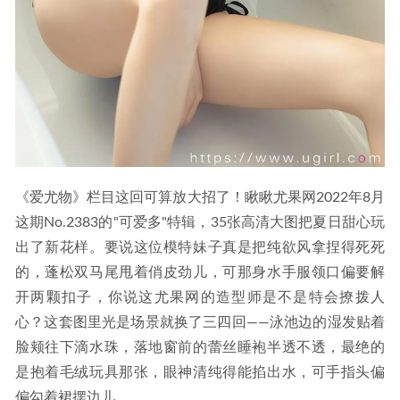
《爱尤物》栏目这回可算放大招了！瞅瞅尤果网2022年8月
这期No.2383的"可爱多"特辑，35张高清大图把夏日甜心玩
出了新花样。要说这位模特妹子真是把纯欲风拿捏得死死
的，蓬松双马尾甩着俏皮劲儿，可那身水手服领口偏要解
开两颗扣子，你说这尤果网的造型师是不是特会撩拨人
心？这套图里光是场景就换了三四回——泳池边的湿发贴着
脸颊往下滴水珠，落地窗前的蕾丝睡袍半透不透，最绝的
是抱着毛绒玩具那张，眼神清纯得能掐出水，可手指头偏
偏勾着裙摆边儿...