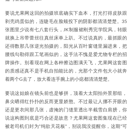
要说尤果网这回的拍摄班底确实下血本，打光打得皮肤跟
剥壳鸡蛋似的，连睫毛在脸颊投下的阴影都清清楚楚。35
张图里少说有七八套行头，JK制服裙刚秀完学院风，转眼
就换上吊带蕾丝往真丝床单上趴。不过说真的，最抓眼的
还得数那几张逆光拍摄的，阳光从百叶窗缝里漏进来，把
腰线勾勒得跟工笔画似的，这手法不愧是爱尤物专栏的招
牌操作。别看现在网上各种擦边图满天飞，尤果网这套图
的质感还真不是手机自拍能比的，光那个文件包大小就奔
着两个G去了，放大看连手腕上的小痣都清清楚楚。
要说这姑娘在镜头前也是够拼，顶着大太阳拍外景那组，
鼻尖晒得红扑扑的反而更显娇憨。不过最让人挪不开眼的
还是更衣间那几张，虚掩的门缝里透出半截雪白肩膀，你
说这构图到底是巧合还是故意？尤果网这套图集现在已经
被老司机们封为"纯欲天花板"，别说我没提醒你，这期"可