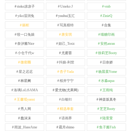
rioko凉凉子
Umeko J
vmb
yiko湿润兔
yuuhui玉汇
ZinieQ
丽柜
写真模特
合集
咬一口兔娘
唐安琪
喵糖印画
奈汐酱Nice
妲己_Toxic
安然anran
小仓千代w
尤蜜荟
徐莉芝Booty
微密圈
抖娘-利世
日奈娇
星之迟迟
杏子Yada
杨晨晨Yome
林星阑
桜井宁宁
水淼aqua
洛璃LoLiSAMA
爱尤物(尤果网)
王雨纯
王馨瑶yanni
白银81
神楽坂真冬
秀人网
精选单套
芝芝Booty
蠢沫沫
语画界
陆萱萱
雨波_HaneAme
霜月shimo
鱼子酱Fish