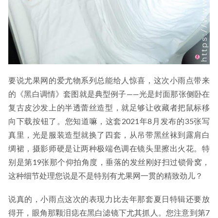
要说尤果网的爱尤物系列总能给人惊喜，这次小雨点带来
的《黑白调情》套图就是典型例子——光是封面那张侧卧在
复古皮沙发上的半透蕾丝造型，就足够让收藏者把鼠标移
向下载按钮了。您知道嘛，这套2021年8月发布的35张写
真里，光是服装造型就换了四套，从吊带黑丝袜到露肩白
绸裙，摄影师硬是让两种极端色调在镜头里擦出火花。特
别是第19张那个仰拍角度，垂落的发丝刚好扫过锁骨窝，
这种细节处理您说是不是特别有尤果网一贯的精致劲儿？
说真的，小雨点这次的表现力比去年那套夏日特辑还要放
得开，眼角那颗泪痣在黑白滤镜下尤其抓人。您注意到第7