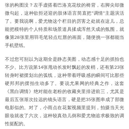
张的构图没？左手虚搭着巴洛克花纹的椅背，右脚尖却微
微勾起，这种欲拒还迎的肢体语言简直把"调情"主题演活
了。要我说啊，爱尤物这个栏目的厉害之处就在这儿，总
能把模特的个人特质和场景道具揉成浑然天成的氛围，就
像第28张里用羽毛笔轻点红唇的画面，随便挑一张都能当
手机壁纸。
不过您可别以为这期全是静态美图，动态感十足的抓拍也
不少。比方说第14张甩动长发时飘起的发梢，还有第23张
转身时裙摆划出的弧线，这种带着呼吸感的瞬间可比那些
硬邦邦的摆拍生动多了。要说尤果网的经典之作，这套
《黑白调情》绝对能在老粉的收藏夹里排进前三，尤其是
最后五张渐次拉远的镜头语言，硬是把35张图串成了部微
电影似的。对了，小雨点在花絮视频里提到，拍摄当天光
眼妆就改了六次，这种较真劲儿倒和爱尤物追求极致的调
性挺配的。