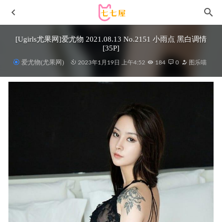
[Ugirls尤果网]爱尤物 2021.08.13 No.2151 小雨点 黑白调情
[35P]
爱尤物(尤果网)
2023年1月19日 上午4:52
184
0
图乐喵
星之迟迟 –NO.090 伊什塔尔同人 伊斯塔凛[63P/462MB]
2022-05-06
神楽坂真冬 – NO.170 赛车女郎[75P2V-376M]
2024-03-29
蜜桃社 – 2016.06.21 VOL.016 沐子熙V[50+1P-135M]
2022-
11-14
洛璃LoLiSAMA – NO.34 红兔[53P-524MB]
2023-02-18
麻花麻花酱 – NO.106 mha-071 [111P5V-1.46GB]
2025-07-19