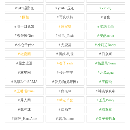
yiko湿润兔
yuuhui玉汇
ZinieQ
丽柜
写真模特
合集
咬一口兔娘
唐安琪
喵糖印画
奈汐酱Nice
妲己_Toxic
安然anran
小仓千代w
尤蜜荟
徐莉芝Booty
微密圈
抖娘-利世
日奈娇
星之迟迟
杏子Yada
杨晨晨Yome
林星阑
桜井宁宁
水淼aqua
洛璃LoLiSAMA
爱尤物(尤果网)
王雨纯
王馨瑶yanni
白银81
神楽坂真冬
秀人网
精选单套
芝芝Booty
蠢沫沫
语画界
陆萱萱
雨波_HaneAme
霜月shimo
鱼子酱Fish