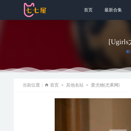
首页
最新合集
[Ugir
[Xiuren秀
当前位置：
首页
其他名站
爱尤物(尤果网)
Asagiria
Hana_Bunn
[爱尤物]20
[微密圈]脸