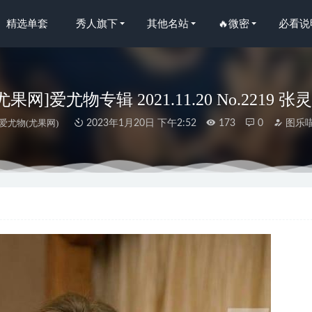
精选单套
秀人旗下
其他名站
🔥微密
必看说
ls尤果网]爱尤物专辑 2021.11.20 No.2219 张灵
爱尤物(尤果网)
2023年1月20日 下午2:52
173
0
图乐
人网]2025.12.11 NO.11095 心玥[81P/787.03MB]
24天前
i（愛ちゃん）- NO.07 原神Yae Miko [34P-452M]
2023-09-25
y – Samsung Sam [16P-35.3MB]
2026-02-01
23 NO.2732 心底的悸动 安晴[35P/77MB]
2024-07-07
红Dearie-击中你的小心脏 [14P-25MB]
2023-05-16