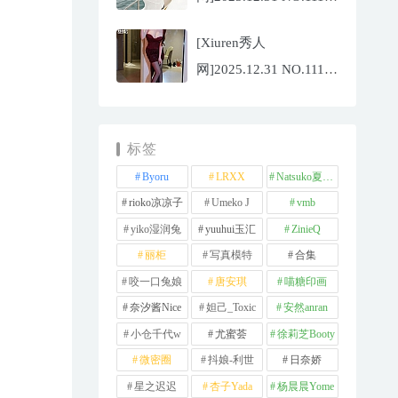
夏冰冰[77P/807.88MB]
[Xiuren秀人
网]2025.12.31 NO.11181
甜妮[81P/984.42MB]
标签
Byoru
LRXX
Natsuko夏夏子
rioko凉凉子
Umeko J
vmb
yiko湿润兔
yuuhui玉汇
ZinieQ
丽柜
写真模特
合集
咬一口兔娘
唐安琪
喵糖印画
奈汐酱Nice
妲己_Toxic
安然anran
小仓千代w
尤蜜荟
徐莉芝Booty
微密圈
抖娘-利世
日奈娇
星之迟迟
杏子Yada
杨晨晨Yome