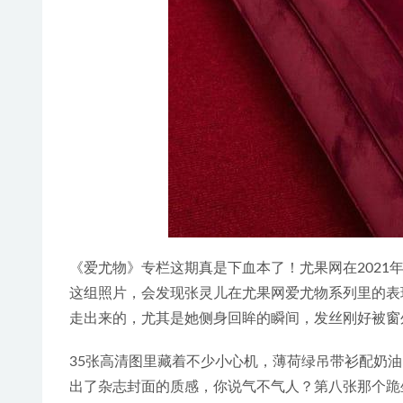
《爱尤物》专栏这期真是下血本了！尤果网在202
这组照片，会发现张灵儿在尤果网爱尤物系列里的表
走出来的，尤其是她侧身回眸的瞬间，发丝刚好被窗
35张高清图里藏着不少小心机，薄荷绿吊带衫配奶
出了杂志封面的质感，你说气不气人？第八张那个跪