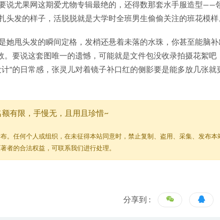
要说尤果网这期爱尤物专辑最绝的，还得数那套水手服造型——
扎头发的样子，活脱脱就是大学时全班男生偷偷关注的班花模样
是她甩头发的瞬间定格，发梢还悬着未落的水珠，你甚至能脑补
音效。要说这套图唯一的遗憾，可能就是文件包没收录拍摄花絮吧
设计"的日常感，张灵儿对着镜子补口红的侧影要是能多放几张就
名额有限，手慢无，且用且珍惜~
发布。任何个人或组织，在未征得本站同意时，禁止复制、盗用、采集、发布本
原著者的合法权益，可联系我们进行处理。
分享到 :