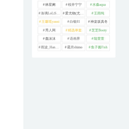
林星阑
桜井宁宁
水淼aqua
洛璃LoLiSAMA
爱尤物(尤果网)
王雨纯
王馨瑶yanni
白银81
神楽坂真冬
秀人网
精选单套
芝芝Booty
蠢沫沫
语画界
陆萱萱
雨波_HaneAme
霜月shimo
鱼子酱Fish