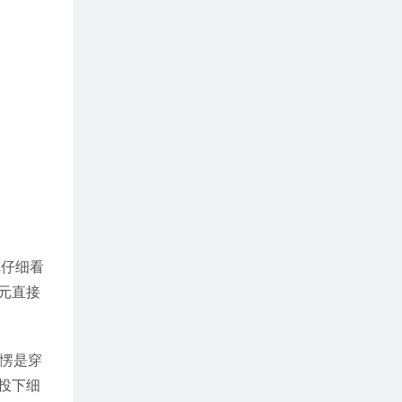
你仔细看
元直接
愣是穿
投下细