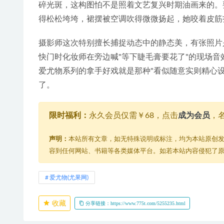
碎光斑，这构图怕不是照着文艺复兴时期油画来的。
得松松垮垮，裙摆被空调吹得微微扬起，她咬着皮筋
摄影师这次特别擅长捕捉动态中的静态美，有张照片
快门时化妆师在旁边喊"等下睫毛膏要花了"的现场
爱尤物系列的拿手好戏就是那种"看似随意实则精心
了。
限时福利：
永久会员仅需￥68，点击
成为会员
，
声明：
本站所有文章，如无特殊说明或标注，均为本站原创
容到任何网站、书籍等各类媒体平台。如若本站内容侵犯了
爱尤物(尤果网)
收藏
分享链接：https://www.775t.com/5255235.html