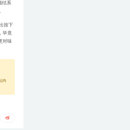
领结系
。
出按下
，毕竟
更对味
站内