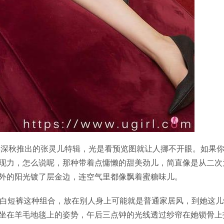
1年深秋推出的张灵儿特辑，光是看预览图就让人挪不开眼。如果
现力，怎么说呢，那种带着点慵懒的甜美劲儿，简直像是从二次
外的阳光镀了层金边，连空气里都像飘着蜜糖味儿。
油白短裤这种组合，放在别人身上可能就是普通家居风，到她这儿
坐在羊毛地毯上的姿势，午后三点钟的光线透过纱帘在她锁骨上