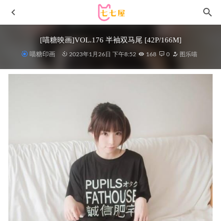
[喵糖映画]VOL.176 半袖双马尾 [42P/166M]
喵糖印画
2023年1月26日 下午8:52
168
0
图乐喵
秋和柯基 – NO.115 &Natsuko夏夏子 米哈拉&尤妮 [74P1V-
2.62GB]
2023-08-14
[Xiuren秀人网]2022.12.29 NO.6063 程程程-[82+1P／639MB]
2023-04-20
[XIUREN秀人网]2022.08.29 VOL.5508 古月小同学[60+1P／
680MB]
2023-01-12
申辣辣 – 微密圈写真&视频合集【持续更新中】
2025-11-05