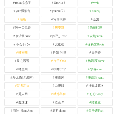
rioko凉凉子
Umeko J
vmb
yiko湿润兔
yuuhui玉汇
ZinieQ
丽柜
写真模特
合集
咬一口兔娘
唐安琪
喵糖印画
奈汐酱Nice
妲己_Toxic
安然anran
小仓千代w
尤蜜荟
徐莉芝Booty
微密圈
抖娘-利世
日奈娇
星之迟迟
杏子Yada
杨晨晨Yome
林星阑
桜井宁宁
水淼aqua
爱尤物(尤果网)
王雨纯
王馨瑶yanni
玥儿玥er
白银81
神楽坂真冬
秀人网
精选单套
芝芝Booty
蠢沫沫
语画界
陆萱萱
雨波_HaneAme
霜月shimo
鱼子酱Fish