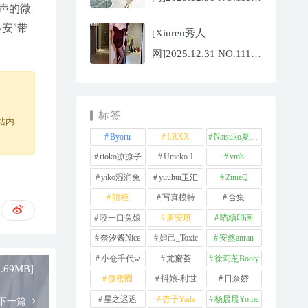
声的微
夏冰冰[77P/807.88MB]
安”带
[Xiuren秀人
网]2025.12.31 NO.11181
甜妮[81P/984.42MB]
标签
站内
Byoru
LRXX
Natsuko夏夏子
rioko凉凉子
Umeko J
vmb
yiko湿润兔
yuuhui玉汇
ZinieQ
丽柜
写真模特
合集
咬一口兔娘
唐安琪
喵糖印画
奈汐酱Nice
妲己_Toxic
安然anran
小仓千代w
尤蜜荟
徐莉芝Booty
.69MB]
微密圈
抖娘-利世
日奈娇
星之迟迟
杏子Yada
杨晨晨Yome
下一篇