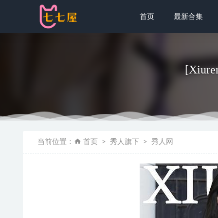
首页
最新合集
[Xiur
[Ugirls尤
当前位置：
首页
秀人旗下
秀人网
封疆疆v – 
安食Ajiki
KANEKO_
[微密圈]艾拉