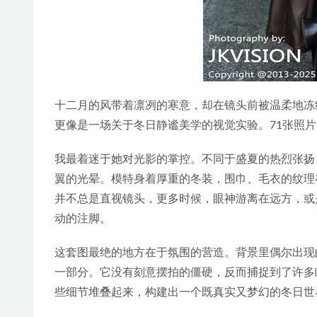
十二月的风带着凛冽的寒意，却在镜头前被温柔地冻结。X
更像是一场关于冬日静谧美学的视觉实验。71张照片
我最着迷于她对光影的掌控。不同于盛夏的热烈张扬
翼的光晕。模特身着厚重的冬装，围巾、毛衣的纹理
并不总是直视镜头，更多时候，眼神游离在远方，或
动的注脚。
这套图最绝的地方在于氛围的营造。背景里偶尔出现
一部分。它没有刻意摆拍的僵硬，反而捕捉到了许多
些细节堆叠起来，构建出一个既真实又梦幻的冬日世