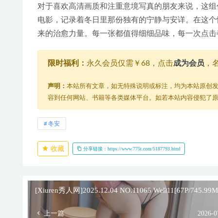
对于喜欢高清画质和注重意境写真的朋友来说，这组
电影，记录着冬日里那份独有的宁静与安详。在这个
来的治愈力量。每一张都值得细细品味，每一次点击
限时福利：
永久会员仅需￥68，点击
成为会员
，
声明：
本站所有文章，如无特殊说明或标注，均为本站原创
容到任何网站、书籍等各类媒体平台。如若本站内容侵犯了
冬安
收藏
分享链接：https://www.775t.com/5187793.html
[Xiuren秀人网]2025.12.04 NO.11065 Well11[67P/745.99M
上一篇
2026-0