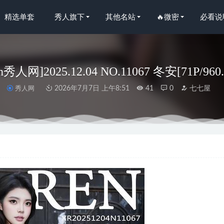
精选单套
秀人旗下
其他名站
🔥微密
必看说
en秀人网]2025.12.04 NO.11067 冬安[71P/960
秀人网
2026年7月7日 上午8:51
41
0
七七屋
果网]爱尤物 2022.08.10 No.2387 陆梓琪[35P]
2023-01-15
NO.73 蕾姆花嫁[26P-118MB]
2025-12-04
 – NO.07 原神 雷电将军魅魔 [35P-259M]
2023-09-08
咔喵 – NO.12 信浓赛车 跑车[88P2V-737M]
2023-10-16
·isla – 温顺的小绵羊[16P-21M]
2024-05-14