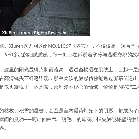
iuren秀人网这组NO.11067《冬安》，不仅仅是一次写真
，960多兆的细腻质感，每一帧都在诉说着寒冷与温暖交织的故
，这里的阳光显得克制而疏离，透过窗棂洒在肌肤上，泛起一层
在高清镜头下纤毫毕现，那种柔软的触感仿佛能透过屏幕传递出
是低头凝视手中的热茶，那种漫不经心的慵懒，恰恰是“冬安”二
的枯枝、积雪的屋檐，甚至是室内暖黄灯光下的阴影，都成为了
瞬间的灵动——呵出的白气、睫毛上的霜花、指尖触碰杯壁的微
界。