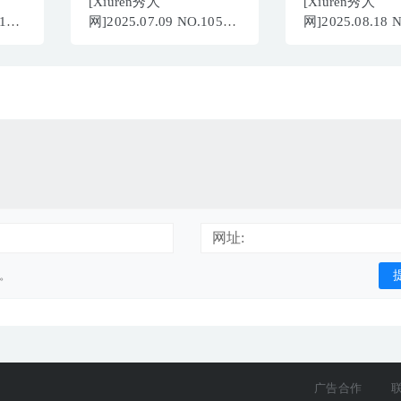
[Xiuren秀人
[Xiuren秀人
134
网]2025.07.09 NO.10526
网]2025.08.18 
冬安[97+1P/878MB]
冬安[51P/563.1
网址:
用。
广告合作