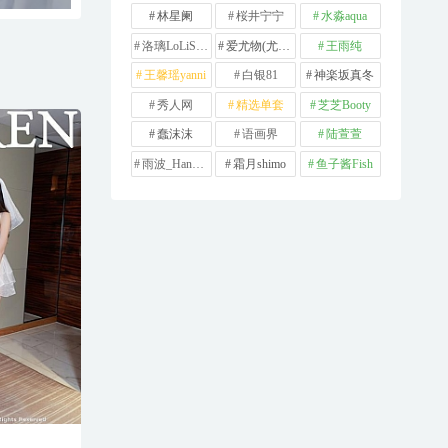
林星阑
桜井宁宁
水淼aqua
洛璃LoLiSAMA
爱尤物(尤果网)
王雨纯
王馨瑶yanni
白银81
神楽坂真冬
秀人网
精选单套
芝芝Booty
蠢沫沫
语画界
陆萱萱
雨波_HaneAme
霜月shimo
鱼子酱Fish