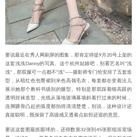
要说最近在秀人网刷屏的图集，那肯定得提9月20号上架的
这套浅浅Danny的写真。这个杭州姑娘吧，别看艺名叫"浅
浅"，那双腿可一点都不"浅"——摄影师专门给安排了五套造
型，从暗红色包臀裙到米色高领毛衣，每套都在变着法儿
展示她那个教科书级别的腿型。特别是那双踩着细高跟的
透明丝袜造型，光线从落地玻璃幕墙斜着打过来的时候，
连脚踝骨凸起的弧度都拍得清清楚楚，别说，这种设计还
真挺聪明，既保留了高级感又透着点欲拒还迎的意思。
要说这套图最抓眼球的，还得数第32张到45张那组浴室场