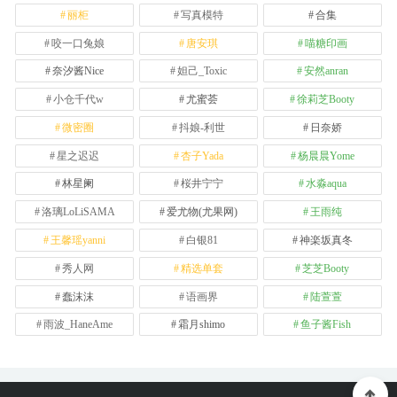
丽柜
写真模特
合集
咬一口兔娘
唐安琪
喵糖印画
奈汐酱Nice
妲己_Toxic
安然anran
小仓千代w
尤蜜荟
徐莉芝Booty
微密圈
抖娘-利世
日奈娇
星之迟迟
杏子Yada
杨晨晨Yome
林星阑
桜井宁宁
水淼aqua
洛璃LoLiSAMA
爱尤物(尤果网)
王雨纯
王馨瑶yanni
白银81
神楽坂真冬
秀人网
精选单套
芝芝Booty
蠢沫沫
语画界
陆萱萱
雨波_HaneAme
霜月shimo
鱼子酱Fish