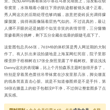
景。浅浅Danny裹着条浴巾靠在马赛克墙面上，湿发黏在锁
骨窝里，水珠顺着小腿往下滑的轨迹都被镜头逮个正着。
秀人网这次的后期处理也够鸡贼，故意把瓷砖反光调得朦
朦胧胧，搞得画面像隔着层热气似的。不过说真的，最让
人挪不开眼的还是她那个似笑非笑的表情管理，三分慵懒
里掺着两分挑衅，剩下五分全藏在低垂的眼睫毛底下了。
这套图包总共66张，761MB的体积算是秀人网近期的大制
作了。有人扒出来说拍摄地是上海某网红民宿，院子里那
棵歪脖子梧桐树在17张全身照里露了半截树杈。要说浅浅
Danny这次的表现嘛，比上个月拍森系主题时放得开多了，
特别是穿着黑色蕾丝吊带袜窝在沙发里那几张，脚尖绷直
的线条简直直击心脏。就是不知道修图师是不是手抖，第
58张右膝盖上的蚊子包都没P干净，不过倒让整套图多了点
真实感。