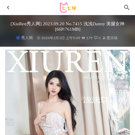
[XiuRen秀人网] 2023.09.20 No.7415 浅浅Danny 美腿女神
[66P/761MB]
秀人网
2024年3月3日 上午5:49
179
0
图乐喵
雨波_HaneAme – NO.270 MARVEL – 蜘蛛人2[49P-386M]
2023-08-14
是三不是世w – NO.20 Nikke胜利女神· 海伦娜捆绑 [58P1V-
2.0GB]
2023-04-20
[Xiuren秀人网]2024.12.11 NO.9580 希恬儿[66+1P/643MB]
2025-06-04
鹿八岁baby – 鹿八岁baby 特工的堕落前篇+后篇+剧情