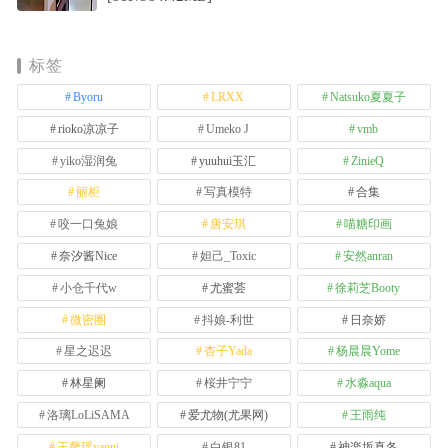
标签
Byoru
LRXX
Natsuko夏夏子
rioko凉凉子
Umeko J
vmb
yiko湿润兔
yuuhui玉汇
ZinieQ
丽柜
写真模特
合集
咬一口兔娘
唐安琪
喵糖印画
奈汐酱Nice
妲己_Toxic
安然anran
小仓千代w
尤蜜荟
徐莉芝Booty
微密圈
抖娘-利世
日奈娇
星之迟迟
杏子Yada
杨晨晨Yome
林星阑
桜井宁宁
水淼aqua
洛璃LoLiSAMA
爱尤物(尤果网)
王雨纯
王馨瑶yanni
白银81
神楽坂真冬