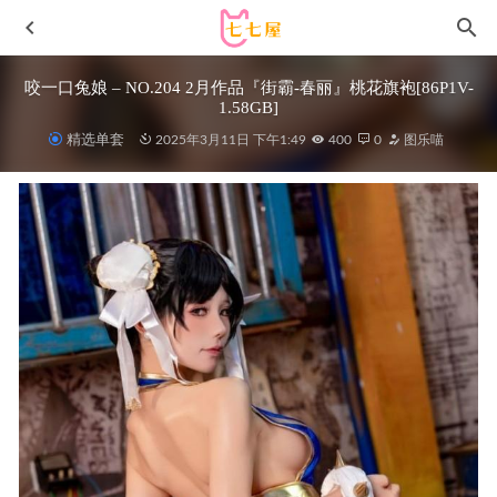
咬一口兔娘 – NO.204 2月作品『街霸-春丽』桃花旗袍[86P1V-
1.58GB]
精选单套
2025年3月11日 下午1:49
400
0
图乐喵
[微密圈]洁己 –浴室情趣 [15P-165M]
2024-03-02
Byoru –NO.027 Misaki Charm Witch[55P/94MB]
2022-05-06
[Xiuren秀人网]2022.12.08 NO.5973 陆萱萱[82+1P／528MB]
2023-03-07
Byoru – NO.082 黑崎一护[37P-245MB]
2022-10-04
[YouMi尤蜜荟]2024.08.23 VOL.1094 王雨纯[77+1P/673MB]
2025-02-18