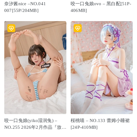
奈汐酱nice –NO.041
咬一口兔娘ovo – 黑白配[51P-
007[55P/204MB]
406MB]
咬一口兔娘(yiko湿润兔) –
桜桃喵 – NO.133 蕾姆小睡裙
NO.255 2026年2月作品『放课
[24P-410MB]
后の归路』 [122P2V-1.66GB]