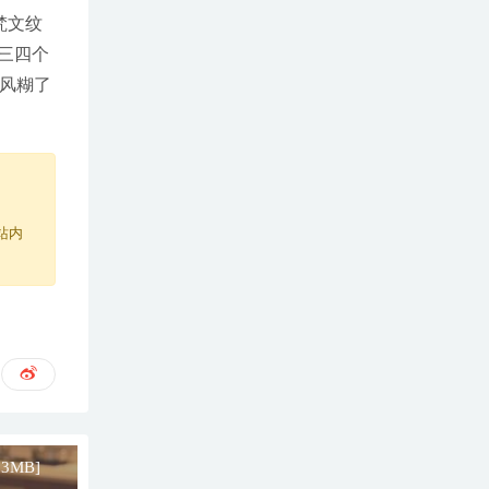
梵文纹
三四个
秋风糊了
站内
23MB]