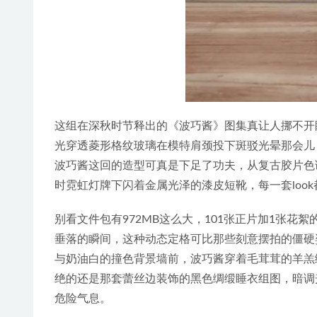
这组在深秋时节释出的《波巧酱》图集真让人挪不开
光穿透菱形格纹玻璃在模特肩颈投下斑驳光晕那会儿
波巧酱这回的造型可真是下足了功夫，从复古胶片色
时霓虹灯牌下闪着金属光泽的漆皮短靴，每一套loo
别看文件包有972MB这么大，101张正片加1张花
垂落的瞬间，这种动态定格可比那些刻意摆拍的僵硬
与奶油白的撞色背景墙前，波巧酱穿着毛茸茸的羊羔
绝的还是那套蕾丝边装饰的黑色绸缎睡衣组图，暗调
危险气息。