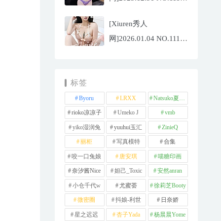
杨晨晨[71P/1013.03MB]
[Xiuren秀人
网]2026.01.04 NO.11189
福福
_Thrive[71P/640.85MB]
标签
Byoru
LRXX
Natsuko夏夏子
rioko凉凉子
Umeko J
vmb
yiko湿润兔
yuuhui玉汇
ZinieQ
丽柜
写真模特
合集
咬一口兔娘
唐安琪
喵糖印画
奈汐酱Nice
妲己_Toxic
安然anran
小仓千代w
尤蜜荟
徐莉芝Booty
微密圈
抖娘-利世
日奈娇
星之迟迟
杏子Yada
杨晨晨Yome