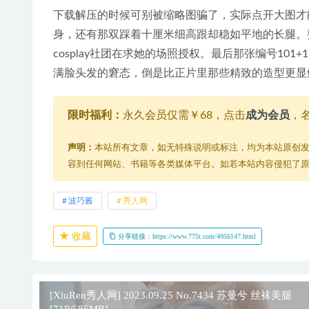
下载解压的时候可别被缩略图骗了，实际点开大图才
身，还有那双踩着十厘米细高跟却稳如平地的长腿。
cosplay社团在求她的场照授权。最后那张编号1
满脸头发的窘态，倒是比正片里那些精致的造型更显
限时福利：
永久会员仅需￥68，点击
成为会员
，
声明：
本站所有文章，如无特殊说明或标注，均为本站原创
容到任何网站、书籍等各类媒体平台。如若本站内容侵犯了
波巧酱
秀人网
收藏
分享链接：https://www.775t.com/4956147.html
[XiuRen秀人网] 2023.09.25 No.7434 苏曼兮 丝袜美腿