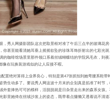
眼，秀人网摄影团队这次把取景框对准了午后三点半的玻璃花房
，你甚至能看清她耳垂上摇摇欲坠的珍珠耳饰折射出的七彩光斑
调的咖啡馆场景里那件领口系着丝绒蝴蝶结的学院风毛衣，到夜
k都像在玩换装游戏似的让人应接不暇。
絮的配置绝对算得上业界良心，特别是第47张抓拍到她弯腰系鞋带
姿势生动多了。要说秀人网这波十月末的企划真是掐准了时节，
绒外套捧热可可的模样，活脱脱就是日杂里走出来的森系女孩。
光影里她倚在丝绒沙发上的姿态，既带着点慵懒又透着说不清道