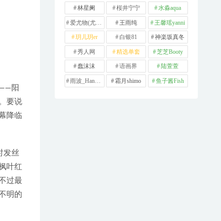
林星阑
桜井宁宁
水淼aqua
爱尤物(尤果网)
王雨纯
王馨瑶yanni
玥儿玥er
白银81
神楽坂真冬
秀人网
精选单套
芝芝Booty
蠢沫沫
语画界
陆萱萱
雨波_HaneAme
霜月shimo
鱼子酱Fish
——阳
。要说
幕降临
时发丝
枫叶红
不过最
不明的