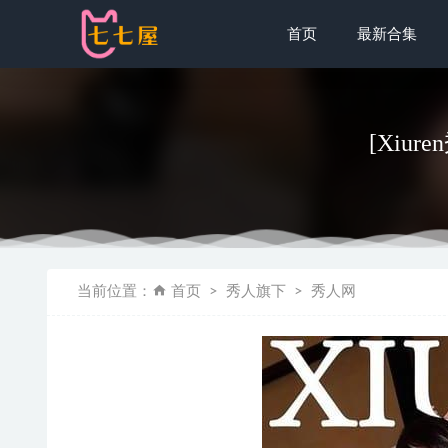
首页
最新合集
[Xiure
抱走莫子AA 
当前位置：
首页
秀人旗下
秀人网
[Xiuren秀
是三不是世w
花铃 NO.3
疯猫ss – 