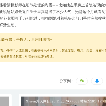
能看清摄影师在细节处埋的彩蛋——比如她左手腕上若隐若现的
要说这姑娘最近在圈子里真是攒了不少人气，光是这个月就看见
01+1的花絮照可千万别跳过，抓拍到她对着镜头比剪刀手时突然被
鲜活生动。
名额有限，手慢无，且用且珍惜~
发布。任何个人或组织，在未征得本站同意时，禁止复制、盗用、采集、发布本
原著者的合法权益，可联系我们进行处理。
分享到 :
[Xiuren秀人网]2023.11.20 NO.7685 林煊煊[81+1P/7