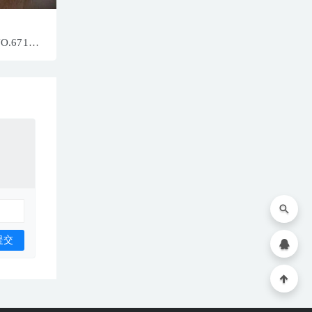
NO.6714
688MB]