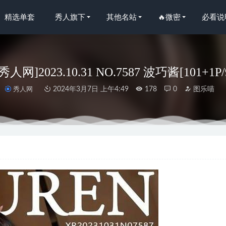
精选单套
秀人旗下
其他名站
🔥微密
必看说
n秀人网]2023.10.31 NO.7587 波巧酱[101+1P
秀人网
2024年3月7日 上午4:49
178
0
图乐喵
– NO.72 波光粼粼 [54P1V-1.23GB]
2025-03-28
人网]2023.10.18 NO.7526 浅浅Danny[92+1P/814MB]
2024-02-23
 – NO.30 喜多川海梦 紫发兔女郎 [59P-422M]
2024-06-26
0 JK死库水 [109P-0.99G]
2023-12-06
NO.161 紫发礼服兔 [42P-903M]
2023-12-30