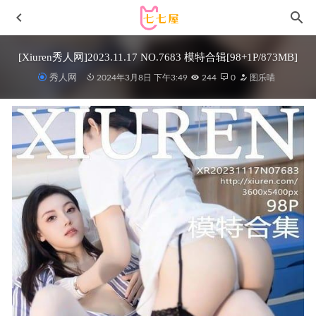
[Xiuren秀人网]2023.11.17 NO.7683 模特合辑[98+1P/873MB]
秀人网
2024年3月8日 下午3:49
244
0
图乐喵
[IMISS爱蜜社]2021.11.17 VOL.643 模特合集[44+1P／
533MB]
2023-01-09
[Xiuren秀人网]2023.10.10 NO.7484 甜妮[66+1P/534MB]
2024-03-22
程程程 – 写真图片合集【持续更新中】
2024-10-01
Bambi(밤비) – NO.94 [BlueCake] Dive Into You (Princess
Connect! Re_Dive)[89P-817MB]
2022-08-26