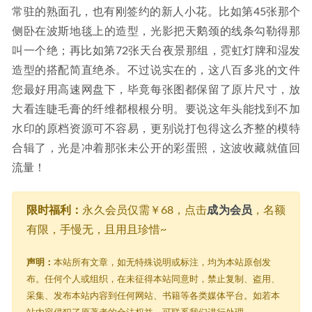
常驻的熟面孔，也有刚签约的新人小花。比如第45张那个
侧卧在波斯地毯上的造型，光影把天鹅颈的线条勾勒得那
叫一个绝；再比如第72张天台夜景那组，霓虹灯牌和湿发
造型的搭配简直绝杀。不过说实在的，这八百多兆的文件
您最好用高速网盘下，毕竟每张图都保留了原片尺寸，放
大看连睫毛膏的纤维都根根分明。要说这年头能找到不加
水印的原档资源可不容易，更别说打包得这么齐整的模特
合辑了，光是冲着那张未公开的彩蛋照，这波收藏就值回
流量！
限时福利：
永久会员仅需￥68，点击
成为会员
，名额
有限，手慢无，且用且珍惜~
声明：
本站所有文章，如无特殊说明或标注，均为本站原创发
布。任何个人或组织，在未征得本站同意时，禁止复制、盗用、
采集、发布本站内容到任何网站、书籍等各类媒体平台。如若本