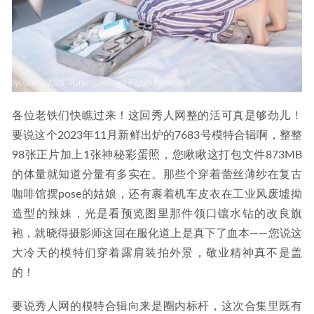
各位老铁们快瞧过来！这回秀人网整的活可真是够劲儿！
要说这个2023年11月新鲜出炉的7683号模特合辑啊，整整
98张正片加上1张神秘彩蛋照，您瞅瞅这打包文件873MB
的体量就知道分量有多实在。那些个穿着蕾丝薄纱在复古
咖啡馆摆pose的姑娘，还有裹着机车皮衣在工业风废墟拗
造型的辣妹，光是看预览图里那件领口镶水钻的改良旗
袍，就晓得摄影师这回在服化道上是真下了血本——您说这
大冷天的模特们穿着露肩装拍外景，敬业精神真不是盖
的！
要说秀人网的模特合辑向来是圈内标杆，这次合集里既有