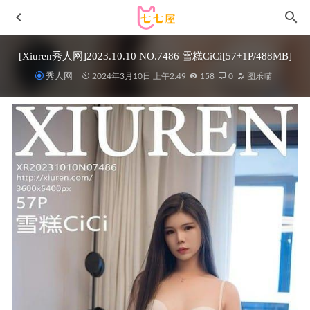
[Xiuren秀人网]2023.10.10 NO.7486 雪糕CiCi[57+1P/488MB]
秀人网
2024年3月10日 上午2:49
158
0
图乐喵
封疆疆v – NO.59 花园旗袍新泽西旗袍[43P-627MB]
2025-
05-22
小仓千代w – NO.042 1月舰长 柴郡泳装[22P-111MB]
2023-
06-16
Yebin – Sexy Angels [38P1V-646MB]
2023-05-07
过期米线线喵 – NO.170 中华娘 [22P-239MB]
2026-04-14
秀人网 – 2021.03.22 VOL.3228 梦心月[71+1P677M]
2022-