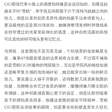
CiCi那张巴掌小脸上的酒窝拍得像是会说话似的。别看这姑
娘名字叫"雪糕"，举手投足间那股子介于清纯与妩媚之间的
劲儿，倒是比某些刻意卖弄性感的拍摄手法来得更勾人。
要说最绝的还是第32张抓拍，她侧身整理发梢时脖颈线条
在纱帘透过的光晕里延伸出的弧度，这种自然流露的风情
可比直给的特写镜头更有记忆点。
当然啦，这套图也不是完美无缺，个别场景的妆发略显仓
促，像第47张眼影晕染的边界就有点生硬。不过瑕不掩瑜
的是雪糕CiCi对服饰的驾驭能力，无论是学院风的格纹短裙
还是略带复古感的泡泡袖衬衫，她总能穿出独一份的鲜活
劲儿。要说最让人移不开眼的，还得数那几张居家氛围的
拍摄，光脚蜷在布艺沙发里的模样，慵懒得像只晒太阳的
布偶猫，这种邻家感直戳心窝子的设定，倒是比那些端着
架子的摆拍真实得多。收藏这套图的朋友可得留神，雪糕
CiCi那双会讲故事的眼睛，怕是要在你的硬盘里长久驻扎