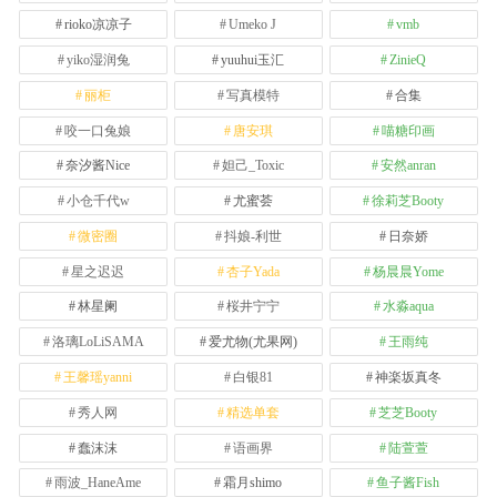
rioko凉凉子
Umeko J
vmb
yiko湿润兔
yuuhui玉汇
ZinieQ
丽柜
写真模特
合集
咬一口兔娘
唐安琪
喵糖印画
奈汐酱Nice
妲己_Toxic
安然anran
小仓千代w
尤蜜荟
徐莉芝Booty
微密圈
抖娘-利世
日奈娇
星之迟迟
杏子Yada
杨晨晨Yome
林星阑
桜井宁宁
水淼aqua
洛璃LoLiSAMA
爱尤物(尤果网)
王雨纯
王馨瑶yanni
白银81
神楽坂真冬
秀人网
精选单套
芝芝Booty
蠢沫沫
语画界
陆萱萱
雨波_HaneAme
霜月shimo
鱼子酱Fish