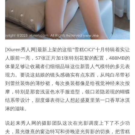
[Xiuren秀人网]最新上架的这组"雪糕CiCi"十月特辑着实让
人眼前一亮，57张正片加1张特别花絮的配置，488MB的
体量足够让收藏者们细细品味这位新晋人气模特的多元表
现力。要说这姑娘的镜头感确实有点东西，从纯白吊带衫
到蕾丝装饰的薄纱裙，每次换装都像是给视觉神经来次按
摩，特别是那套浅蓝色水手服造型，领口若隐若现的蝴蝶
结系带设计，甜度爆表得让人想起盛夏里第一口香草冰淇
淋的滋味。
说起来秀人网的摄影团队这次在光影调度上下了不少功
夫，晨光微熹的窗边特写和傍晚逆光剪影的切换，把雪糕