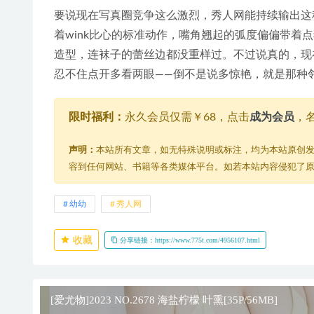
要说现在写真圈竞争这么激烈，秀人网能持续输出这
着wink比心的标准动作，嘴角翘起的弧度偏偏带
造型，连袜子的蕾丝边都没重样过。不过说真的，现
忍不住点开多看两眼——倒不是说多惊艳，就是那种
限时福利：
永久会员仅需￥68，点击
成为会员
，
声明：
本站所有文章，如无特殊说明或标注，均为本站原创
容到任何网站、书籍等各类媒体平台。如若本站内容侵犯了
幼幼
秀人网
收藏
分享链接：https://www.775t.com/4956107.html
[爱尤物]2023 NO.2678 海盐柠檬 叶熏[35P/56MB]