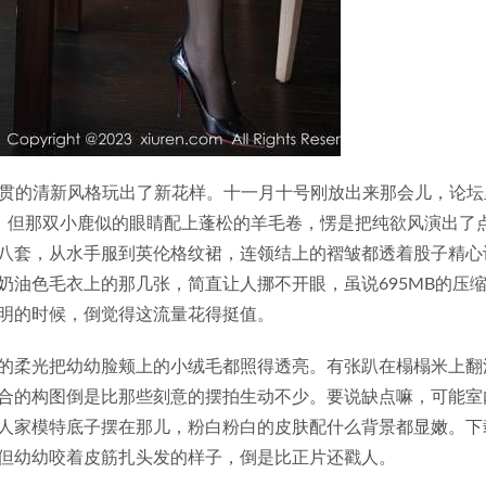
网一贯的清新风格玩出了新花样。十一月十号刚放出来那会儿，论
，但那双小鹿似的眼睛配上蓬松的羊毛卷，愣是把纯欲风演出了
八套，从水手服到英伦格纹裙，连领结上的褶皱都透着股子精心
奶油色毛衣上的那几张，简直让人挪不开眼，虽说695MB的压
明的时候，倒觉得这流量花得挺值。
的柔光把幼幼脸颊上的小绒毛都照得透亮。有张趴在榻榻米上翻
合的构图倒是比那些刻意的摆拍生动不少。要说缺点嘛，可能室
人家模特底子摆在那儿，粉白粉白的皮肤配什么背景都显嫩。下
但幼幼咬着皮筋扎头发的样子，倒是比正片还戳人。