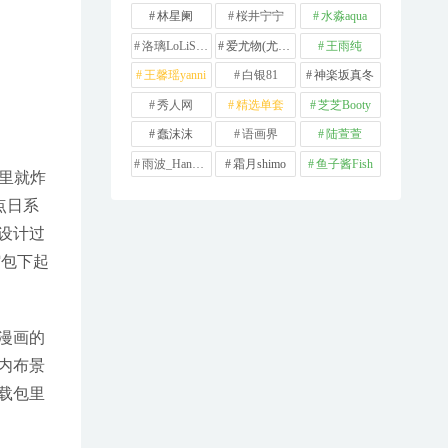
林星阑
桜井宁宁
水淼aqua
洛璃LoLiSAMA
爱尤物(尤果网)
王雨纯
王馨瑶yanni
白银81
神楽坂真冬
秀人网
精选单套
芝芝Booty
蠢沫沫
语画界
陆萱萱
雨波_HaneAme
霜月shimo
鱼子酱Fish
坛里就炸
点日系
设计过
缩包下起
漫画的
内布景
载包里