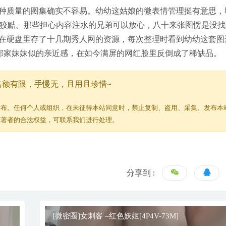
种质量的图集确实不容易。幼幼这姑娘的微表情管理挺有意思，
着点狡黠。那些担心内容注水的兄弟可以放心，八十来张图愣是没
在硬盘里存了十几期秀人网的资源，每次整理时看到幼幼这套图
邻家妹妹似的亲近感，在如今满屏的网红脸里反倒成了稀缺品。
名额有限，手慢无，且用且珍惜~
发布。任何个人或组织，在未征得本站同意时，禁止复制、盗用、采集、发布本
原著者的合法权益，可联系我们进行处理。
分享到 :
[微密圈]女刺客 –红色妖姬[4P4V-73M]