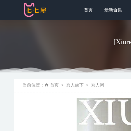
首页
最新合集
[Xiu
虎森森 – N
当前位置：
首页
秀人旗下
秀人网
神楽坂真冬 
[Xiuren秀
雯妹不讲道理 
无颜小天使w