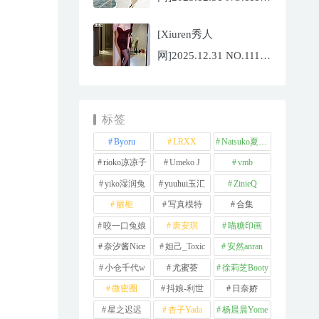
夏冰冰[77P/807.88MB]
[Xiuren秀人
网]2025.12.31 NO.11181
甜妮[81P/984.42MB]
标签
Byoru
LRXX
Natsuko夏夏子
rioko凉凉子
Umeko J
vmb
yiko湿润兔
yuuhui玉汇
ZinieQ
丽柜
写真模特
合集
咬一口兔娘
唐安琪
喵糖印画
奈汐酱Nice
妲己_Toxic
安然anran
小仓千代w
尤蜜荟
徐莉芝Booty
微密圈
抖娘-利世
日奈娇
星之迟迟
杏子Yada
杨晨晨Yome