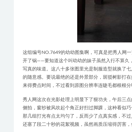
这组编号NO.7649的幼幼图集啊，可真是把秀人
开了锅——要知道这个叫幼幼的妹子虽然入行不算久
写真的味道。这八十多张图里光是制服造型就换了七
的随意感。要说最绝的还是外景部分，斑驳树影打在
来得费点时间，不过看到原图分辨率连睫毛都根根分
秀人网这次在光影处理上明显下了狠功夫，午后三点
侧拍，窗纱被风吹起个角正好扫过脚踝，这种看似巧
那几组打光有点太均匀了，反而少了点真实感，不过
还塞了段二十秒的花絮视频，虽然画质压缩得厉害，