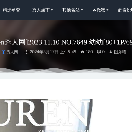
精选单套
秀人旗下
其他名站
🔥微密
必看说
ren秀人网]2023.11.10 NO.7649 幼幼[80+1P/6
秀人网
2024年3月17日 上午9:49
180
0
图乐喵
O.029 透明护士[60P-543M]
2024-05-02
– NO.156 男爵夫人[75P-187MB]
2023-09-13
人网]2025.09.05 NO.10735 南乔[67P/596.52MB]
2026-04-13
– NO.108 温度[69P2V-260MB]
2025-04-10
y – NO.14 天使之翼[59P-237MB]
2022-10-23